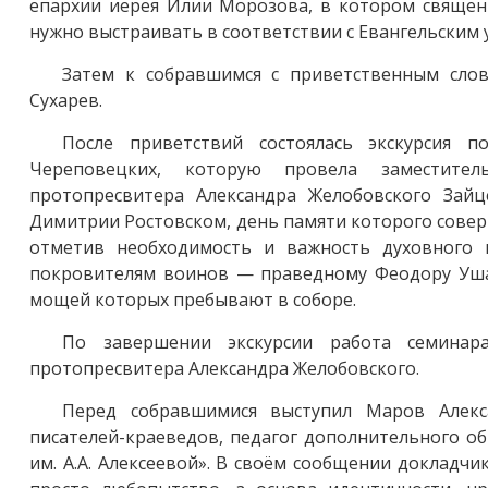
епархии иерея Илии Морозова, в котором священн
нужно выстраивать в соответствии с Евангельским 
Затем к собравшимся с приветственным сло
Сухарев.
После приветствий состоялась экскурсия 
Череповецких, которую провела заместител
протопресвитера Александра Желобовского Зайц
Димитрии Ростовском, день памяти которого соверш
отметив необходимость и важность духовного 
покровителям воинов — праведному Феодору Уша
мощей которых пребывают в соборе.
По завершении экскурсии работа семинар
протопресвитера Александра Желобовского.
Перед собравшимися выступил Маров Алекс
писателей-краеведов, педагог дополнительного о
им. А.А. Алексеевой». В своём сообщении докладчи