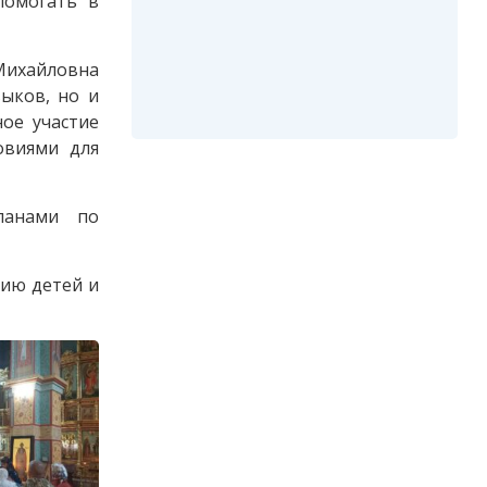
помогать в
Михайловна
выков, но и
ое участие
овиями для
планами по
нию детей и