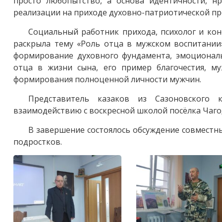
просто любопытство, а основа идентичности, нр
реализации на приходе духовно-патриотической п
Социальный работник прихода, психолог и ко
раскрыла тему «Роль отца в мужском воспитании»
формирование духовного фундамента, эмоциональ
отца в жизни сына, его пример благочестия, м
формирования полноценной личности мужчин.
Представитель казаков из Сазоновского 
взаимодействию с воскресной школой посёлка Чаго
В завершение состоялось обсуждение совместн
подростков.