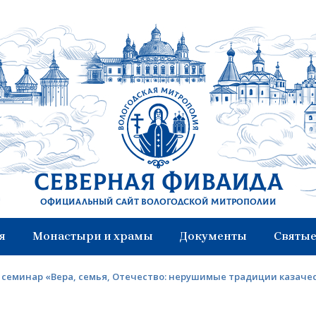
Северная Фиваида
Официальный сайт Вологодской митрополии
я
Монастыри и храмы
Документы
Святые
 семинар «Вера, семья, Отечество: нерушимые традиции казаче