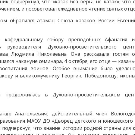
ик подчеркнул, что «казак без веры, не казак», что
учением, и посоветовал ежедневное чтение святых отцо
вом обратился атаман Союза казаков России Евген
по кафедральному собору преподобных Афанасия 
ь руководителя Духовно-просветительского цен
ева Людмила Николаевна. Она рассказала гостям о
ался накануне семинара, 4 октября, его отце — казачь
воспитания воинов. Особое внимание было уделен
кову и великомученику Георгию Победоносцу, иконы
а продолжилась в Духовно-просветительском це
андр Анатольевич, действительный член Вологодс
бразования МАОУ ДО «Дворец детского и юношеского 
к подчеркнул, что знание истории родной страны для 