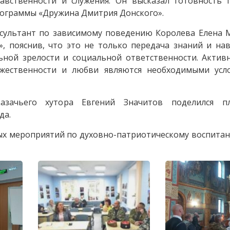
авственности и служения. Он высказал готовность 
рограммы «Дружина Дмитрия Донского».
нсультант по зависимому поведению Королева Елена 
, пояснив, что это не только передача знаний и на
ной зрелости и социальной ответственности. Активн
ужественности и любви являются необходимыми усл
казачьего хутора Евгений Значитов поделился 
да.
ых мероприятий по духовно-патриотическому воспита