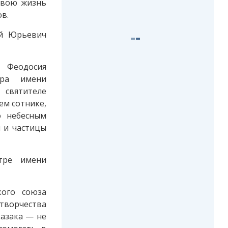
 свою жизнь
в.
ий Юрьевич
и Феодосия
тра имени
 святителе
ем сотнике,
о небесным
 и частицы
нтре имени
кого союза
творчества
казака — не