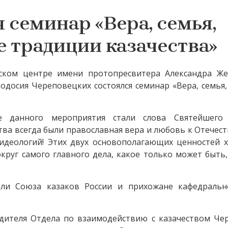
 семинар «Вера, семья,
 традиции казачества»
ьском центре имени протопресвитера Александра Же
досия Череповецких состоялся семинар «Вера, семья,
 данного мероприятия стали слова Святейшего 
тва всегда были православная вера и любовь к Отечест
 идеологий! Этих двух основополагающих ценностей 
округ самого главного дела, какое только может быт
ели Союза казаков России и прихожане кафедральн
дителя Отдела по взаимодействию с казачеством Че