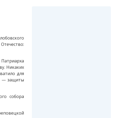
лобовского
 Отечество:
Патриарха
ву. Никаких
хватило для
ь, — защиты
ого собора
реповецкой