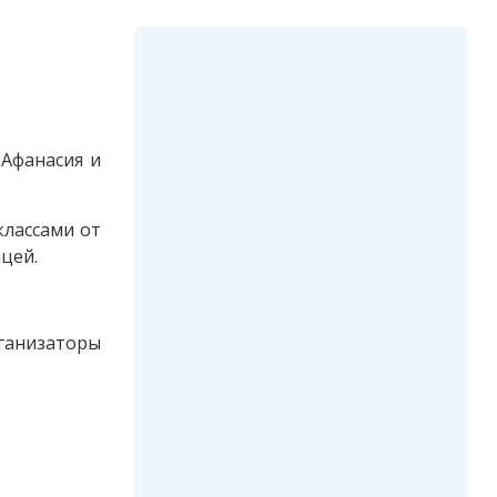
 Афанасия и
классами от
цей.
ганизаторы