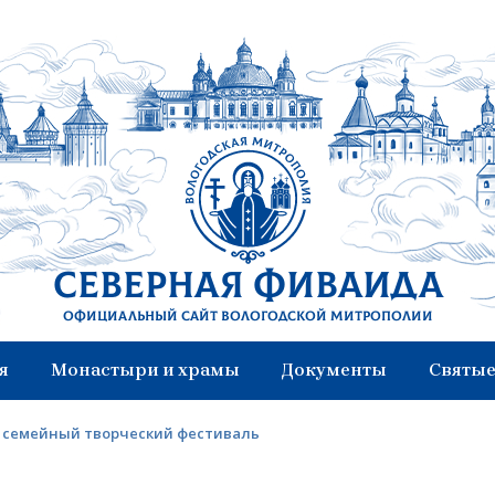
Северная Фиваида
Официальный сайт Вологодской митрополии
я
Монастыри и храмы
Документы
Святые
я семейный творческий фестиваль