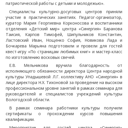
патриотической работы с детьми и молодежью».
Специалисты культурно-досуговых центров приняли
участие в практических занятиях. Педагог-организатор,
куратор Мария Георгиевна Корконосова и воспитанники
отделения «Детский мир» центра «Синергия» Баранова
Таисия, Карпов Тимофей, Шипульников Константин,
Ластовский Иван, Нощенко София, Новикова Лада и
Бочкарева Марьяна подготовили и провели для гостей
квест-игру «По страницам любимых книг» и мастер-класс
по изготовлению восковых свечей.
Е.В. Мельникова вручила благодарность от
исполняющего обязанности директора Центра народной
культуры Упадышевой Л.Г. коллективу АНО «Синергия» в
лице директора Н.Х. Тихоновой за проведение на высоком
профессиональном уровне занятий в рамках семинара для
руководителей и специалистов учреждений культуры
Вологодской области.
В рамках семинара работники культуры получили
сертификаты о прохождении курсов повышения
квалификации.
Мероприятие для гостей центра «Синергия»