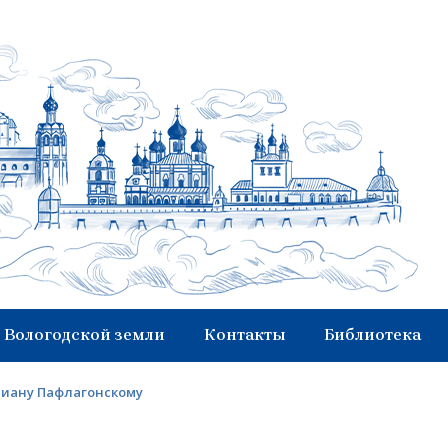
 Вологодской земли
Контакты
Библиотека
лиану Пафлагонскому