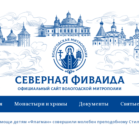
Северная Фиваида
Официальный сайт Вологодской митрополии
я
Монастыри и храмы
Документы
Святые
омощи детям «Флагман» совершили молебен преподобному Сти