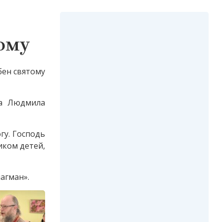
ому
бен святому
ва Людмила
гу. Господь
иком детей,
агман».