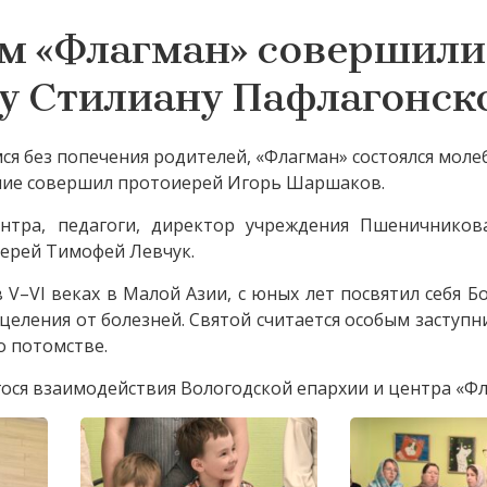
ям «Флагман» совершили
у Стилиану Пафлагонск
я без попечения родителей, «Флагман» состоялся моле
ние совершил протоиерей Игорь Шаршаков.
ентра, педагоги, директор учреждения Пшеничнико
иерей Тимофей Левчук.
–VI веках в Малой Азии, с юных лет посвятил себя Бо
целения от болезней. Святой считается особым заступн
о потомстве.
ся взаимодействия Вологодской епархии и центра «Фл