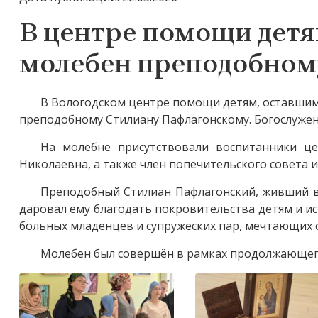
В центре помощи дет
молебен преподобном
В Вологодском центре помощи детям, оставшимс
преподобному Стилиану Пафлагонскому. Богослуже
На молебне присутствовали воспитанники ц
Николаевна, а также член попечительского совета 
Преподобный Стилиан Пафлагонский, живший в V
даровал ему благодать покровительства детям и ис
больных младенцев и супружеских пар, мечтающих 
Молебен был совершён в рамках продолжающего