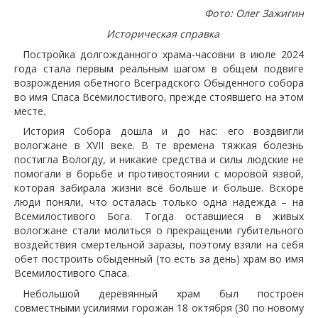
Фото: Олег Зажигин
Историческая справка
Постройка долгожданного храма-часовни в июле 2024
года стала первым реальным шагом в общем подвиге
возрождения обетного Всеградского Обыденного собора
во имя Спаса Всемилостивого, прежде стоявшего на этом
месте.
История Собора дошла и до нас: его воздвигли
вологжане в XVII веке. В те времена тяжкая болезнь
постигла Вологду, и никакие средства и силы людские не
помогали в борьбе и противостоянии с моровой язвой,
которая забирала жизни всё больше и больше. Вскоре
люди поняли, что осталась только одна надежда – на
Всемилостивого Бога. Тогда оставшиеся в живых
вологжане стали молиться о прекращении губительного
воздействия смертельной заразы, поэтому взяли на себя
обет построить обыденный (то есть за день) храм во имя
Всемилостивого Спаса.
Небольшой деревянный храм был построен
совместными усилиями горожан 18 октября (30 по новому