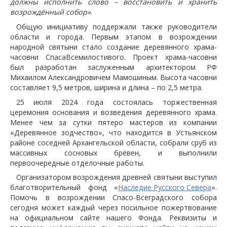
должны исполнить слово – восстановить и хранить
возрождённый собор»
.
Общую инициативу поддержали также руководители
области и города. Первым этапом в возрождении
народной святыни стало создание деревянного храма-
часовни СпасаВсемилостивого. Проект храма-часовни
был разработан заслуженным архитектором РФ
Михаилом Александровичем Мамошиным. Высота часовни
составляет 9,5 метров, ширина и длина – по 2,5 метра.
25 июля 2024 года состоялась торжественная
церемония основания и возведения деревянного храма.
Менее чем за сутки пятеро мастеров из компании
«Деревянное зодчество», что находится в Устьянском
районе соседней Архангельской области, собрали сруб из
массивных сосновых брёвен, и выполнили
первоочередные отделочные работы.
Организатором возрождения древней святыни выступил
благотворительный фонд «
Наследие Русского Севера
».
Помочь в возрождении Спасо-Всеградского собора
сегодня может каждый через посильное пожертвование
на официальном сайте нашего Фонда. Реквизиты и