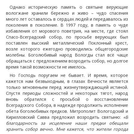
Однако историческую память о святыне верующие
вологжане хранили бережно и живо – чудо спасения
много лет оставалось в сердцах людей и передавалось из
поколения в поколение. В 1997 году, в память о чуде
избавления от морового поветрия, на месте, где стоял
Спасо-Всеградский собор, по просьбе верующих был
поставлен высокий металлический Поклонный крест,
возле которого ежегодно проводились общегородские
молебны. Боголюбивый народ Вологды стал всё чаще
обращаться с предложением возродить собор, но долгое
время такой возможности не имелось.
Но Господь поругаем не бывает. И время, которое
кажется нам безвыходным, в глазах Вечности является
только мгновеньем перед жизнеутверждающей истиной.
Спустя периоды сложностей и некоторых тягот, народ
вновь обратился с просьбой о восстановлении
Всеградского Собора, в надежде продолжить исполнение
обета боголюбивых предков. Митрополит Вологодский и
Кирилловский Савва предложил возродить святыню:
«В
благодарность за исцеление наши предки обещали
хранить собор вечно. Мне кажется, что жители города