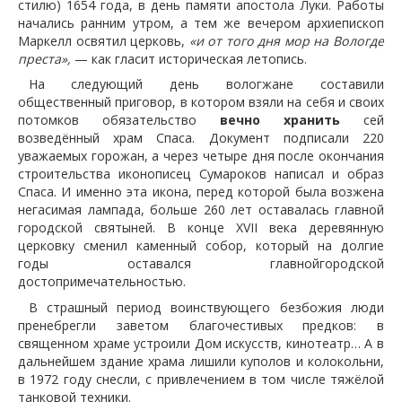
стилю) 1654 года, в день памяти апостола Луки. Работы
начались ранним утром, а тем же вечером архиепископ
Маркелл освятил церковь,
«и от того дня мор на Вологде
преста»,
— как гласит историческая летопись.
На следующий день вологжане составили
общественный приговор, в котором взяли на себя и своих
потомков обязательство
вечно хранить
сей
возведённый храм Спаса. Документ подписали 220
уважаемых горожан, а через четыре дня после окончания
строительства иконописец Сумароков написал и образ
Спаса. И именно эта икона, перед которой была возжена
негасимая лампада, больше 260 лет оставалась главной
городской святыней. В конце XVII века деревянную
церковку сменил каменный собор, который на долгие
годы оставался главнойгородской
достопримечательностью.
В страшный период воинствующего безбожия люди
пренебрегли заветом благочестивых предков: в
священном храме устроили Дом искусств, кинотеатр… А в
дальнейшем здание храма лишили куполов и колокольни,
в 1972 году снесли, с привлечением в том числе тяжёлой
танковой техники.