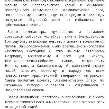
возглавил крестный ход с иконами и хоругвями под пение
молитв от Предтеченского храма к обыденно
возведенному храму-часовне Всемилостивого Спаса,
поставленному на месте, где наши предки в 1654 году
воздвигли обыденный храм во избавление от
губительного поветрия.
Затем архипастырь, духовенство и верующие
совершили соборное молебное пение в благодарность
Господу Богу за покровительство и спасение вологжан от
пагубы. За богослужением было возглашено многолетие
«Великому Господину и Отцу нашему Святейшему
Патриарху Московскому и всея Руси Кириллу,
Высокопреосвященнейшему Савве, митрополиту
Вологодскому и Кирилловскому, богохранимей стране
нашей, властем, воинству и народу ея, всем
православным христианом».В завершении митрополит
Савва прочитал молитву Всемилостивому Спасу, по
окончании которой обратился к собравшимся с
назидательным словом.
Затем молящиеся благоговейно приложились к образу
Всемилостивого Спаса, а митрополит Савва окропил всех
освященной водой.