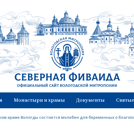
Северная Фиваида
Официальный сайт Вологодской митрополии
я
Монастыри и храмы
Документы
Святые
ком храме Вологды состоится молебен для беременных о благо