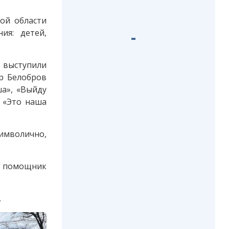
ой области
ия: детей,
 выступили
ор Белобров
ша», «Выйду
 «Это наша
Символично,
а помощник
.