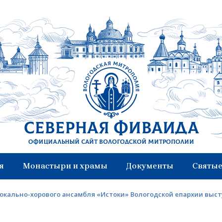
Северная Фиваида
Официальный сайт Вологодской митрополии
я
Монастыри и храмы
Документы
Святые
окально-хорового ансамбля «Истоки» Вологодской епархии выс