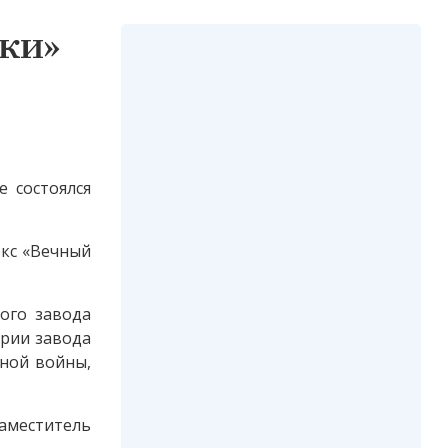
ки»
 состоялся
екс «Вечный
ого завода
ории завода
ной войны,
заместитель