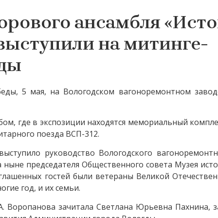
орового ансамбля «Исто
выступили на митинге-
еды
ды, 5 мая, на Вологодском вагоноремонтном заводе
бом, где в экспозиции находятся мемориальный компл
итарного поезда ВСП-312.
выступило руководство Вологодского вагоноремонтн
 а ныне председателя Общественного совета Музея ист
глашенных гостей были ветераны Великой Отечествен
гие год, и их семьи.
А. Воропанова зачитала Светлана Юрьевна Пахнина, 