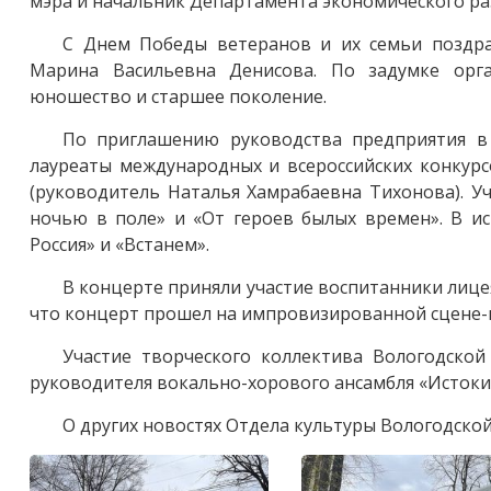
мэра и начальник Департамента экономического ра
С Днем Победы ветеранов и их семьи поздра
Марина Васильевна Денисова. По задумке орга
юношество и старшее поколение.
По приглашению руководства предприятия в
лауреаты международных и всероссийских конкурс
(руководитель Наталья Хамрабаевна Тихонова). У
ночью в поле» и «От героев былых времен». В ис
Россия» и «Встанем».
В концерте приняли участие воспитанники лицея
что концерт прошел на импровизированной сцене-
Участие творческого коллектива Вологодско
руководителя вокально-хорового ансамбля «Истоки
О других новостях Отдела культуры Вологодско