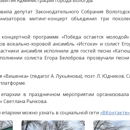
звития Администрации города Вологды.
вила депутат Законодательного Собрания Вологодск
низаторов митинг-концерт объединил три поколен
 концертной программе «Победа остается молодой»
ов вокально-хоровой ансамбль «Истоки» и солист Ег
частники ансамбля исполнили для гостей песни «Катю
полнении солиста Егора Белоброва прозвучали песни
 «Вишенка» (педагог А. Лукьянова), поэт Л. Юдников. 
платформе.
й епархии в праздничном мероприятии организовал
» Светлана Рычкова.
й епархии можно узнать в социальной сети
«ВКонтакте»