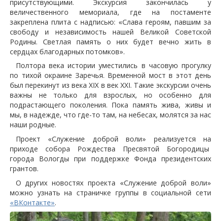
присутствующими. Экскурсия закончилась у
величественного мемориала, где на постаменте
закреплена плита с надписью: «Слава героям, павшим за
свободу и независимость нашей Великой Советской
Родины. Светлая память о них будет вечно жить в
сердцах благодарных потомков».
Полтора века истории уместились в часовую прогулку
по тихой окраине Заречья. Временной мост в этот день
был перекинут из века XIX в век XXI. Такие экскурсии очень
важны не только для взрослых, но особенно для
подрастающего поколения. Пока память жива, живы и
мы, в надежде, что где-то там, на небесах, молятся за нас
наши родные.
Проект «Служение доброй воли» реализуется на
приходе собора Рождества Пресвятой Богородицы
города Вологды при поддержке Фонда президентских
грантов.
О других новостях проекта «Служение доброй воли»
можно узнать на страничке группы в социальной сети
«ВКонтакте»
.