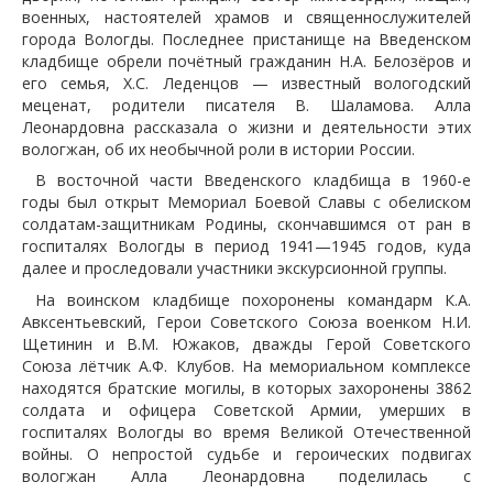
военных, настоятелей храмов и священнослужителей
города Вологды. Последнее пристанище на Введенском
кладбище обрели почётный гражданин Н.А. Белозёров и
его семья, Х.С. Леденцов — известный вологодский
меценат, родители писателя В. Шаламова. Алла
Леонардовна рассказала о жизни и деятельности этих
вологжан, об их необычной роли в истории России.
В восточной части Введенского кладбища в 1960-е
годы был открыт Мемориал Боевой Славы с обелиском
солдатам-защитникам Родины, скончавшимся от ран в
госпиталях Вологды в период 1941—1945 годов, куда
далее и проследовали участники экскурсионной группы.
На воинском кладбище похоронены командарм К.А.
Авксентьевский, Герои Советского Союза военком Н.И.
Щетинин и В.М. Южаков, дважды Герой Советского
Союза лётчик А.Ф. Клубов. На мемориальном комплексе
находятся братские могилы, в которых захоронены 3862
солдата и офицера Советской Армии, умерших в
госпиталях Вологды во время Великой Отечественной
войны. О непростой судьбе и героических подвигах
вологжан Алла Леонардовна поделилась с