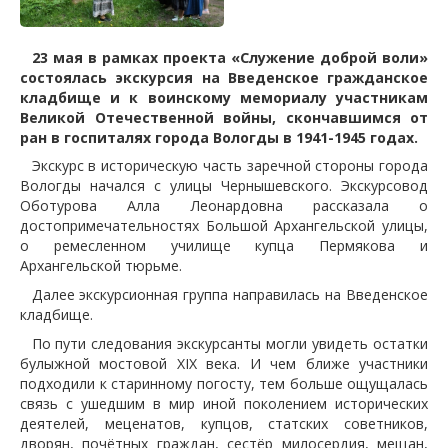
23 мая в рамках проекта «Служение доброй воли»
состоялась экскурсия на Введенское гражданское
кладбище и к воинскому мемориалу участникам
Великой Отечественной войны, скончавшимся от
ран в госпиталях города Вологды в 1941-1945 годах.
Экскурс в историческую часть заречной стороны города
Вологды начался с улицы Чернышевского. Экскурсовод
Оботурова Алла Леонардовна рассказала о
достопримечательностях Большой Архангельской улицы,
о ремесленном училище купца Пермякова и
Архангельской тюрьме.
Далее экскурсионная группа направилась на Введенское
кладбище.
По пути следования экскурсанты могли увидеть остатки
булыжной мостовой XIX века. И чем ближе участники
подходили к старинному погосту, тем больше ощущалась
связь с ушедшим в мир иной поколением исторических
деятелей, меценатов, купцов, статских советников,
дворян, почётных граждан, сестёр милосердия, мещан,