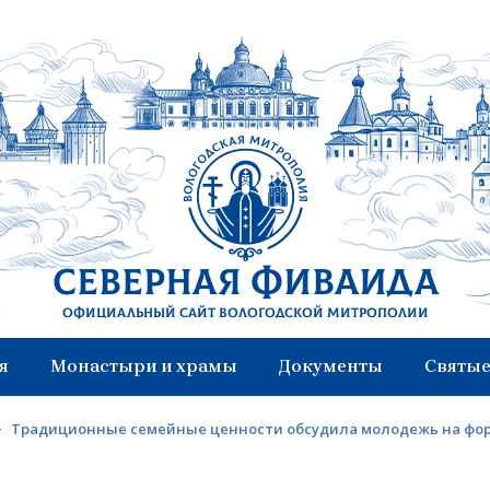
Северная Фиваида
Официальный сайт Вологодской митрополии
я
Монастыри и храмы
Документы
Святые
>
Традиционные семейные ценности обсудила молодежь на фор