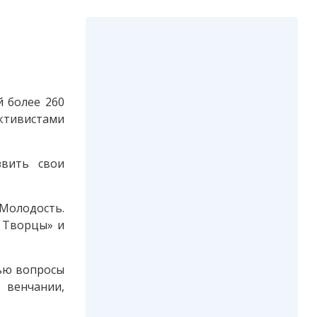
 более 260
ктивистами
звить свои
«Молодость.
. Творцы» и
жью вопросы
 венчании,