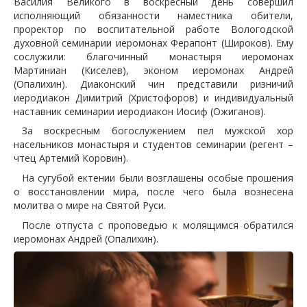
Василия Великого в воскресный день совершил
исполняющий обязанности наместника обители,
проректор по воспитательной работе Вологодской
духовной семинарии иеромонах Ферапонт (Широков). Ему
сослужили: благочинный монастыря иеромонах
Мартиниан (Киселев), эконом иеромонах Андрей
(Опалихин). Диаконский чин представили ризничий
иеродиакон Димитрий (Христофоров) и индивидуальный
наставник семинарии иеродиакон Иосиф (Ожиганов).
За воскресным богослужением пел мужской хор
насельников монастыря и студентов семинарии (регент –
чтец Артемий Коровин).
На сугубой ектении были возглашены особые прошения
о восстановлении мира, после чего была вознесена
молитва о мире на Святой Руси.
После отпуста с проповедью к молящимся обратился
иеромонах Андрей (Опалихин).