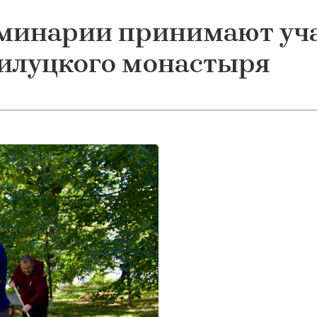
минарии принимают уча
илуцкого монастыря