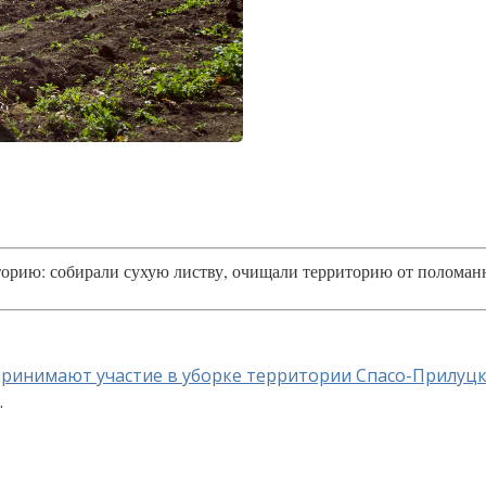
торию: собирали сухую листву, очищали территорию от поломан
ринимают участие в уборке территории Спасо-Прилуц
.