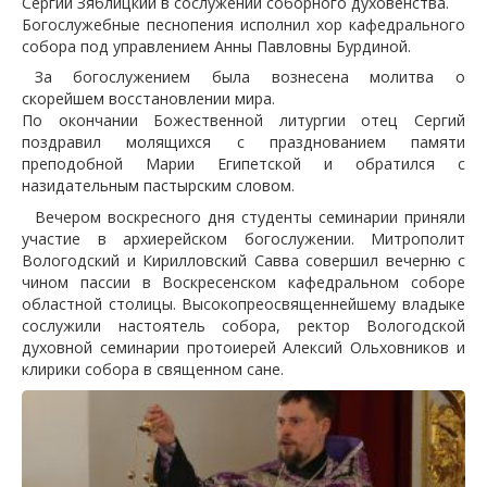
Сергий Зяблицкий в сослужении соборного духовенства.
Богослужебные песнопения исполнил хор кафедрального
собора под управлением Анны Павловны Бурдиной.
За богослужением была вознесена молитва о
скорейшем восстановлении мира.
По окончании Божественной литургии отец Сергий
поздравил молящихся с празднованием памяти
преподобной Марии Египетской и обратился с
назидательным пастырским словом.
Вечером воскресного дня студенты семинарии приняли
участие в архиерейском богослужении. Митрополит
Вологодский и Кирилловский Савва совершил вечерню с
чином пассии в Воскресенском кафедральном соборе
областной столицы. Высокопреосвященнейшему владыке
сослужили настоятель собора, ректор Вологодской
духовной семинарии протоиерей Алексий Ольховников и
клирики собора в священном сане.