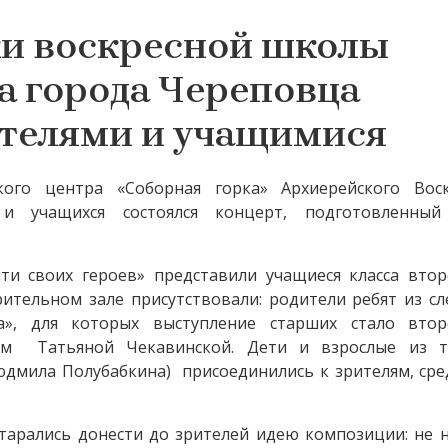
и воскресной школы
а города Череповца
ителями и учащимися
кого центра «Соборная горка» Архиерейского Воск
и учащихся состоялся концерт, подготовленный
и своих героев» представили учащиеся класса втор
рительном зале присутствовали: родители ребят из с
а», для которых выступление старших стало вто
гом Татьяной Чекавинской. Дети и взрослые из т
юдмила Полубабкина) присоединились к зрителям, ср
старались донести до зрителей идею композиции: не 