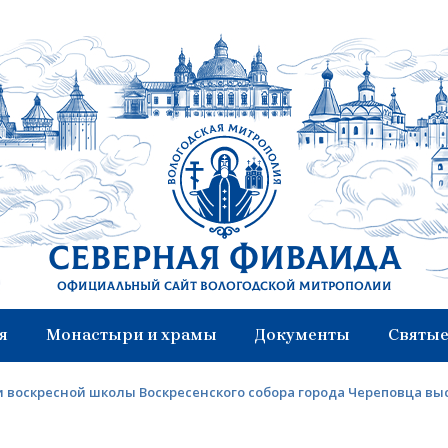
Северная Фиваида
Официальный сайт Вологодской митрополии
я
Монастыри и храмы
Документы
Святые
 воскресной школы Воскресенского собора города Череповца в