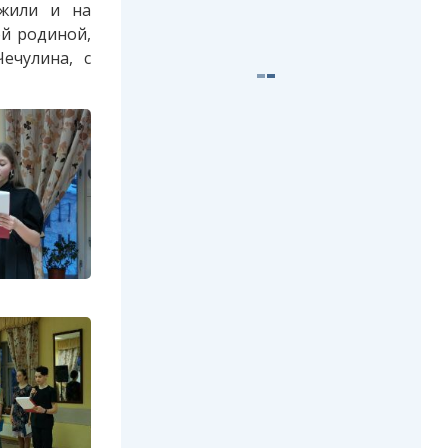
 жили и на
ой родиной,
ечулина, с