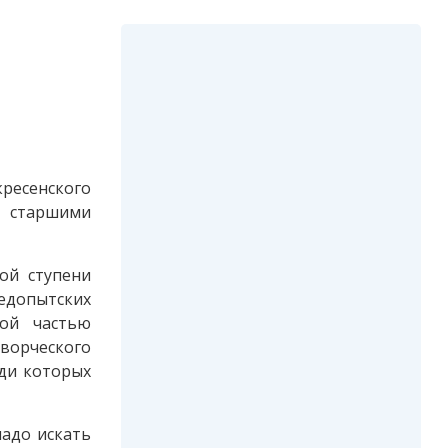
ресенского
 старшими
ой ступени
ледопытских
рой частью
ворческого
еди которых
надо искать