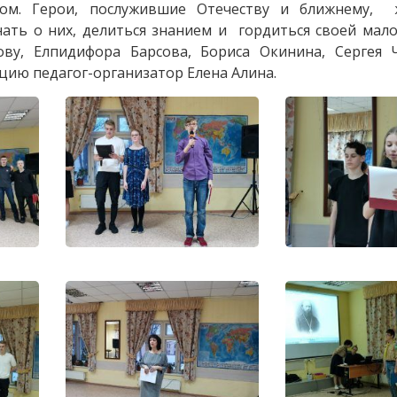
ом. Герои, послужившие Отечеству и ближнему,
ать о них, делиться знанием и гордиться своей мал
у, Елпидифора Барсова, Бориса Окинина, Сергея Ч
ию педагог-организатор Елена Алина.