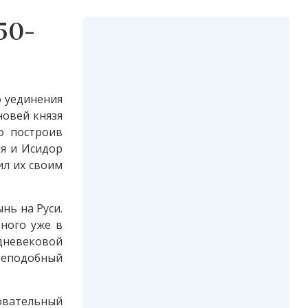
50-
о уединения
новей князя
о построив
ия и Исидор
ил их своим
нь на Руси.
ного уже в
дневековой
реподобный
овательный