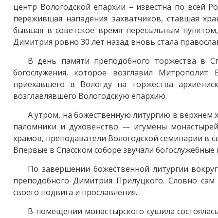
центр Вологодской епархии – известна по всей Р
пережившая нападения захватчиков, ставшая хр
бывшая в советское время пересыльным пунктом,
Димитрия ровно 30 лет назад вновь стала правосл
В день памяти преподобного торжества в С
богослужения, которое возглавил Митрополит 
приехавшего в Вологду на торжества архиепис
возглавлявшего Вологодскую епархию.
А утром, на божественную литургию в верхнем 
паломники и духовенство — игумены монастырей 
храмов, преподаватели Вологодской семинарии в с
Впервые в Спасском соборе звучали богослужебные
По завершении божественной литургии вокруг
преподобного Димитрия Прилуцкого. Словно сам
своего подвига и прославления.
В помещении монастырского сушила состоялас