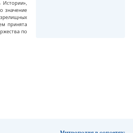
 Истории»,
о значение
-зрелищных
ем принята
оржества по
Митрополия в соцсетях: