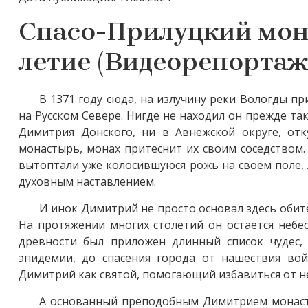
Спасо-Прилуцкий мона
летие (Видеорепортаж
В 1371 году сюда, на излучину реки Вологды 
на Русском Севере. Нигде не находил он прежде так
Димитрия Донского, ни в Авнежской округе, отк
монастырь, монах притеснит их своим соседством.
вытоптали уже колосившуюся рожь на своем поле, 
духовным наставлением.
И инок Димитрий не просто основал здесь обит
На протяжении многих столетий он остается небе
древности был приложен длинный список чудес,
эпидемии, до спасения города от нашествия во
Димитрий как святой, помогающий избавиться от не
А основанный преподобным Димитрием монасты