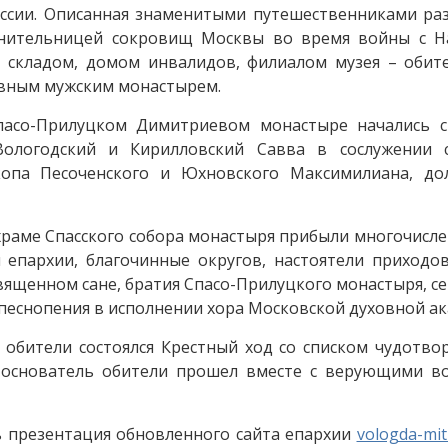
оссии. Описанная знаменитыми путешественниками ра
анительницей сокровищ Москвы во время войны с Н
 складом, домом инвалидов, филиалом музея – обите
авным мужским монастырем.
пасо-Прилуцком Димитриевом монастыре начались с
Вологодский и Кирилловский Савва в сослужении 
копа Песоченского и Юхновского Максимилиана, до
храме Спасского собора монастыря прибыли многочисле
епархии, благочинные округов, настоятели приходов
вященном сане, братия Спасо-Прилуцкого монастыря, с
 песнопения в исполнении хора Московской духовной а
 обители состоялся Крестный ход со списком чудотво
 основатель обители прошел вместе с верующими во
ь презентация обновленного сайта епархии
vologda-mit