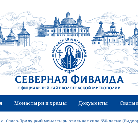
Северная Фиваида
Официальный сайт Вологодской митрополии
я
Монастыри и храмы
Документы
Святые
>
Спасо-Прилуцкий монастырь отмечает свое 650-летие (Видео