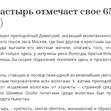
стырь отмечает свое 6
)
пришел преподобный Димитрий, искавший молитвенног
ого покоя, ни в Москве, где был другом и крестным сы
уда выгнали его местные жители, опасаясь того, чт
 И только здесь, у излучины реки Вологды, братья Ил
лишь бы скорее подвижник поселился здесь и просвет
ель, ставшую в последствии одной из величайших святы
сным покровителем всех вологжан. К житию преподоб
 от исцеления вологжан от корчеты – странной сре
йск Шемяки. Особо почитаем среди вологжан был п
дуга пьянства.
рь – крепость, святая обитель, монашеский и образ