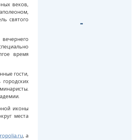
зных веков,
аполеоном,
ль святого
 вечернего
специально
лгое время
нные гости,
 городских
еминаристы.
кадемии.
рной иконы
круг места
ropolia.ru
, а