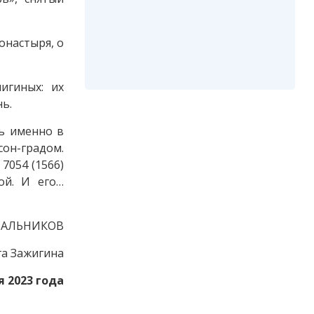
онастыря, о
игиных: их
ь.
сь именно в
он-градом.
7054 (1566)
ой. И его…
САЛЬНИКОВ
га Зажигина
я 2023 года