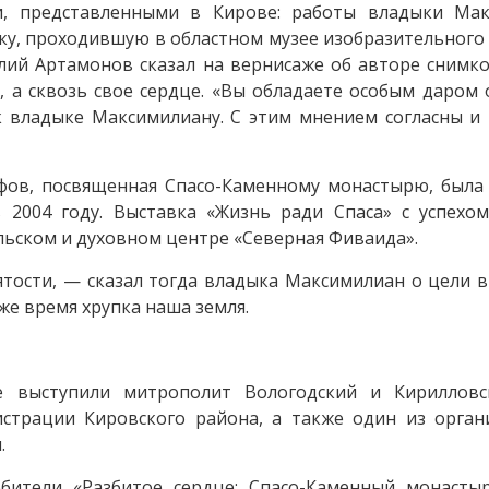
, представленными в Кирове: работы владыки Мак
у, проходившую в областном музее изобразительного 
лий Артамонов сказал на вернисаже об авторе снимко
, а сквозь свое сердце. «Вы обладаете особым даром
к владыке Максимилиану. С этим мнением согласны и
фов, посвященная Спасо-Каменному монастырю, была 
2004 году. Выставка «Жизнь ради Спаса» с успехо
ьском и духовном центре «Северная Фиваида».
ятости, — сказал тогда владыка Максимилиан о цели 
 же время хрупка наша земля.
 выступили митрополит Вологодский и Кирилловс
страции Кировского района, а также один из орган
.
ители «Разбитое сердце: Спасо-Каменный монастыр