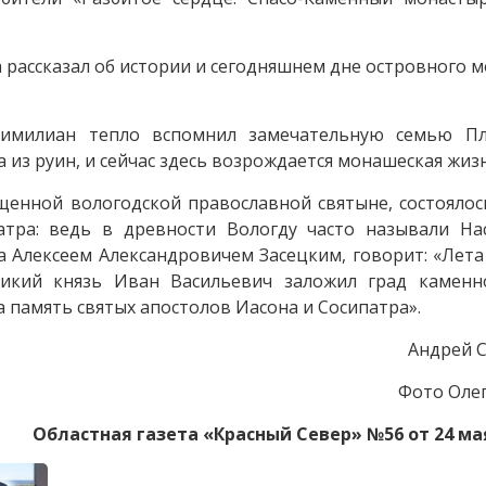
рассказал об истории и сегодняшнем дне островного м
симилиан тепло вспомнил замечательную семью Пл
из руин, и сейчас здесь возрождается монашеская жизн
щенной вологодской православной святыне, состояло
тра: ведь в древности Вологду часто называли Нас
 Алексеем Александровичем Засецким, говорит: «Лета 
ликий князь Иван Васильевич заложил град каменн
а память святых апостолов Иасона и Сосипатра».
Андрей 
Фото Оле
Областная газета «Красный Север» №56 от 24 ма