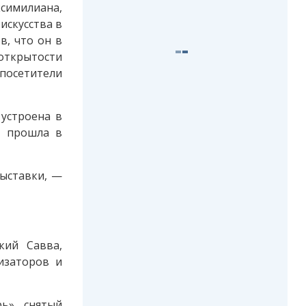
симилиана,
искусства в
в, что он в
 открытости
 посетители
устроена в
м прошла в
выставки, —
кий Савва,
изаторов и
ь», снятый