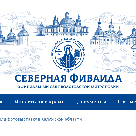
Северная Фиваида
Официальный сайт Вологодской митрополии
я
Монастыри и храмы
Документы
Святые
или фотовыставку в Калужской области