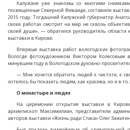
Калужане уже знакомы со многими снимками
посвященные Северной Фиваиде, составили выставк
2015 году. Тогдашний Калужский губернатор Анато
своих работах смотрит на мир не сквозь объектив
своей души», — обратился руководитель области 
выставки в Кирове.
Впервые выставка работ вологодских фотогра
Вологде фотохудожником Виктором Колесовым в 
минувшем году в Вологодском духовно-просветител
— Мне хочется обратить людей к чистоте, к св
хотелось бы показать людям, как красива, но и в то
О монастыре и людях
На церемонии открытия выставки в Кирове
архиепископ Максимилиан, представители админи
авторов выставки «Жизнь ради Спаса» Олег Зажигин
Был показан видеофильм об удивительной об