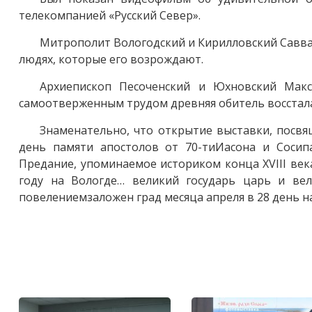
телекомпанией «Русский Север».
Митрополит Вологодский и Кирилловский Савва 
людях, которые его возрождают.
Архиепископ Песоченский и Юхновский Мак
самоотверженным трудом древняя обитель восстала 
Знаменательно, что открытие выставки, посвя
день памяти апостолов от 70-тиИасона и Сосипа
Предание, упоминаемое историком конца XVIII века
году на Вологде… великий государь царь и ве
повелениемзаложен град месяца апреля в 28 день н