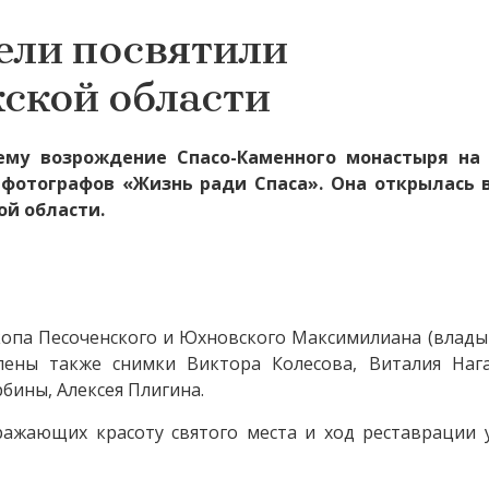
ели посвятили
ской области
ему возрождение Спасо-Каменного монастыря на
 фотографов «Жизнь ради Спаса». Она открылась 
ой области.
копа Песоченского и Юхновского Максимилиана (влады
лены также снимки Виктора Колесова, Виталия Нага
бины, Алексея Плигина.
ражающих красоту святого места и ход реставрации 