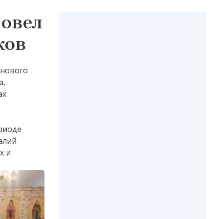
ровел
ков
анового
а,
ах
риоде
алий
х и