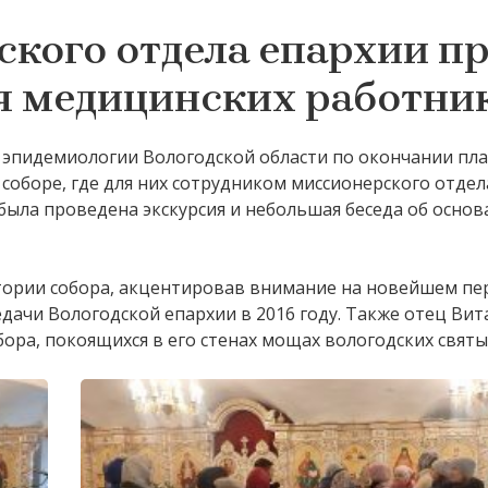
кого отдела епархии п
ля медицинских работни
и эпидемиологии Вологодской области по окончании пл
оборе, где для них сотрудником миссионерского отдел
ыла проведена экскурсия и небольшая беседа об основ
стории собора, акцентировав внимание на новейшем пе
едачи Вологодской епархии в 2016 году. Также отец Вит
ора, покоящихся в его стенах мощах вологодских святы