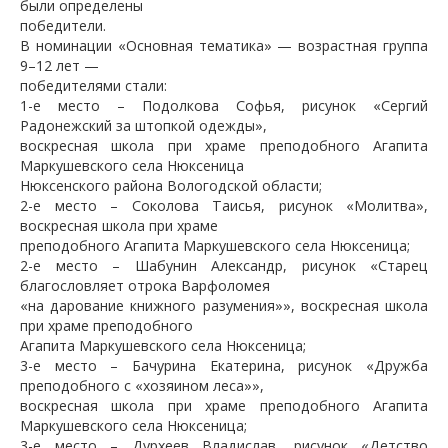
были определены
победители.
В номинации «Основная тематика» — возрастная группа
9–12 лет —
победителями стали:
1-е место – Подолкова Софья, рисунок «Сергий
Радонежский за штопкой одежды»,
воскресная школа при храме преподобного Агапита
Маркушевского села Нюксеница
Нюксенского района Вологодской области;
2-е место – Соколова Таисья, рисунок «Молитва»,
воскресная школа при храме
преподобного Агапита Маркушевского села Нюксеница;
2-е место – Шабунин Александр, рисунок «Старец
благословляет отрока Варфоломея
«на дарование книжного разумения»», воскресная школа
при храме преподобного
Агапита Маркушевского села Нюксеница;
3-е место – Бачурина Екатерина, рисунок «Дружба
преподобного с «хозяином леса»»,
воскресная школа при храме преподобного Агапита
Маркушевского села Нюксеница;
3-е место – Дурхеев Владислав, рисунок «Детство