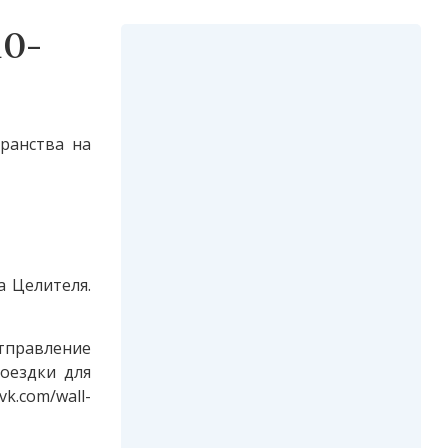
10-
транства на
 Целителя.
тправление
поездки для
k.com/wall-