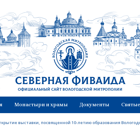
Северная Фиваида
Официальный сайт Вологодской митрополии
я
Монастыри и храмы
Документы
Святые
ткрытие выставки, посвященной 10-летию образования Вологод