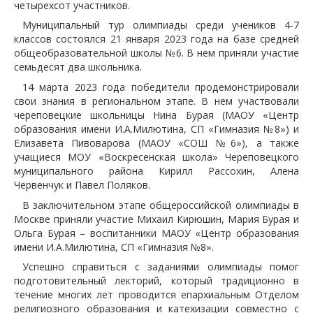
четырехсот участников.
Муниципальный тур олимпиады среди учеников 4-7
классов состоялся 21 января 2023 года на базе средней
общеобразовательной школы №6. В нем приняли участие
семьдесят два школьника.
14 марта 2023 года победители продемонстрировали
свои знания в региональном этапе. В нем участвовали
череповецкие школьницы Нина Бурая (МАОУ «Центр
образования имени И.А.Милютина, СП «Гимназия №8») и
Елизавета Пивоварова (МАОУ «СОШ №6»), а также
учащиеся МОУ «Воскресенская школа» Череповецкого
муниципального района Кирилл Рассохин, Алена
Червенчук и Павел Поляков.
В заключительном этапе общероссийской олимпиады в
Москве приняли участие Михаил Кирюшин, Мария Бурая и
Ольга Бурая – воспитанники МАОУ «Центр образования
имени И.А.Милютина, СП «Гимназия №8».
Успешно справиться с заданиями олимпиады помог
подготовительный лекторий, который традиционно в
течение многих лет проводится епархиальным Отделом
религиозного образования и катехизации совместно с