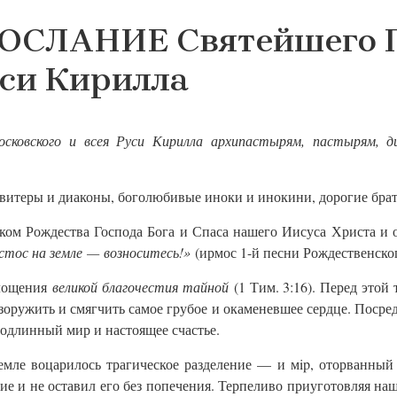
СЛАНИЕ Святейшего П
уси Кирилла
сковского и всея Руси Кирилла архипастырям, пастырям, 
витеры и диаконы, боголюбивые иноки и инокини, дорогие брат
иком Рождества Господа Бога и Спаса нашего Иисуса Христа и 
стос на земле — возноситесь!»
(ирмос 1-й песни Рождественског
площения
великой благочестия тайной
(1 Тим. 3:16). Перед этой
зоружить и смягчить самое грубое и окаменевшее сердце. Посред
одлинный мир и настоящее счастье.
емле воцарилось трагическое разделение — и мip, оторванный
ние и не оставил его без попечения. Терпеливо приуготовляя на