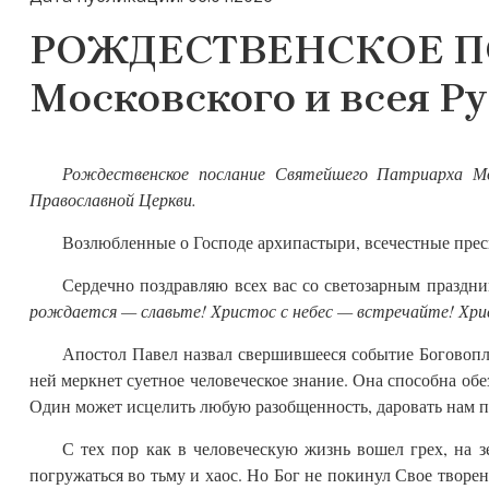
РОЖДЕСТВЕНСКОЕ ПО
Московского и всея Р
Рождественское послание Святейшего Патриарха Мо
Православной Церкви.
Возлюбленные о Господе архипастыри, всечестные прес
Сердечно поздравляю всех вас со светозарным праздн
рождается — славьте! Христос с небес — встречайте! Хри
Апостол Павел назвал свершившееся событие Богово
ней меркнет суетное человеческое знание. Она способна обе
Один может исцелить любую разобщенность, даровать нам п
С тех пор как в человеческую жизнь вошел грех, на з
погружаться во тьму и хаос. Но Бог не покинул Свое творе