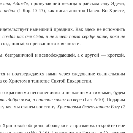
де ты, Адам?»
, прозвучавший некогда в райском саду Эдема,
с неба»
(1 Кор. 15:47), как писал апостол Павел. Во Христе,
свидетельствует нынешний праздник. Как здесь не вспомнить
 создал нас для Себя, и не знает покоя сердце наше, пока не
создания мipa призванного к вечности.
ы, безграничной и всепобеждающей, а с другой — кроткой,
ся и подтверждается нами через следование евангельским
а со Христом в таинстве Святой Евхаристии.
 Его красивыми песнопениями и церковными гимнами, будем
ать добро всем, а наипаче своим по вере
(Гал. 6:10). Подарим
тупая, мы станем воистину
Христовым благоуханием Богу
(2
зни Христовой общины, обращаюсь с призывом: откройте свое
 жизнь вечную
(Ин. 3:16). Прославим же Господа и Спасителя