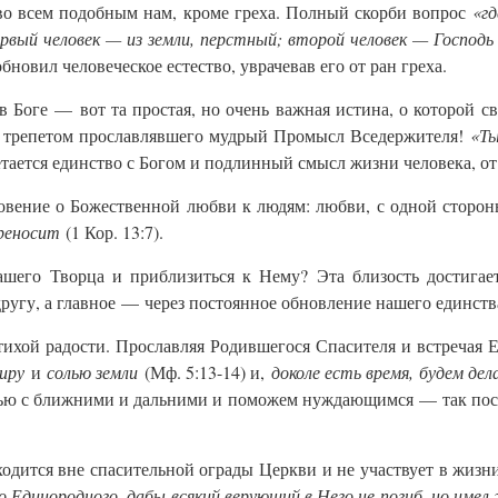
во всем подобным нам, кроме греха. Полный скорби вопрос
«г
рвый человек — из земли, перстный; второй человек — Господь 
 обновил человеческое естество, уврачевав его от ран греха.
в Боге — вот та простая, но очень важная истина, о которой 
м трепетом прославлявшего мудрый Промысл Вседержителя!
«Ты
ается единство с Богом и подлинный смысл жизни человека, от 
овение о Божественной любви к людям: любви, с одной сторон
ереносит
(1 Кор. 13:7).
шего Творца и приблизиться к Нему? Эта близость достигает
другу, а главное — через постоянное обновление нашего единств
тихой радости. Прославляя Родившегося Спасителя и встречая
миру
и
солью земли
(Мф. 5:13-14) и,
доколе есть время, будем дел
ью с ближними и дальними и поможем нуждающимся — так пос
аходится вне спасительной ограды Церкви и не участвует в жи
 Единородного, дабы всякий верующий в Него не погиб, но имел