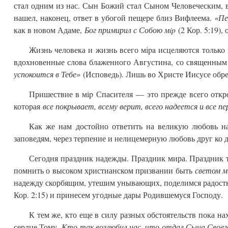
стал одним из нас. Сын Божий стал Сыном Человеческим, 
нашел, наконец, ответ в убогой пещере близ Вифлеема.
«Пе
как в новом Адаме,
Бог примирил с Собою мip
(2 Кор. 5:19),
Жизнь человека и жизнь всего мipa исцеляются только 
вдохновенные слова блаженного Августина, со священны
успокоится в Тебе»
(Исповедь). Лишь во Христе Иисусе обрет
Пришествие в мip Спасителя — это прежде всего откр
которая
все покрывает, всему верит, всего надеется и все п
Как же нам достойно ответить на великую любовь на
заповедям, через терпение и нелицемерную любовь друг ко 
Сегодня праздник надежды. Праздник мира. Праздник 
помнить о высоком христианском призвании быть
светом 
надежду скорбящим, утешим унывающих, поделимся радост
Кор. 2:15) и принесем угодные дары Родившемуся Господу.
К тем же, кто еще в силу разных обстоятельств пока н
сердце Тому,
Кто так возлюбил нас, что отдал Сына Своего