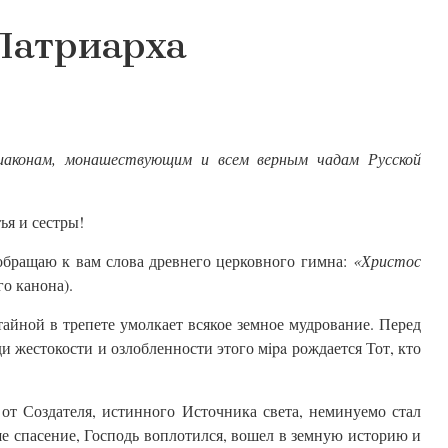
атриарха
диаконам, монашествующим и всем верным чадам Русской
ья и сестры!
обращаю к вам слова древнего церковного гимна:
«Христос
о канона).
 тайной в трепете умолкает всякое земное мудрование. Перед
и жестокости и озлобленности этого мipa рождается Тот, кто
 от Создателя, истинного Источника света, неминуемо стал
ше спасение, Господь воплотился, вошел в земную историю и