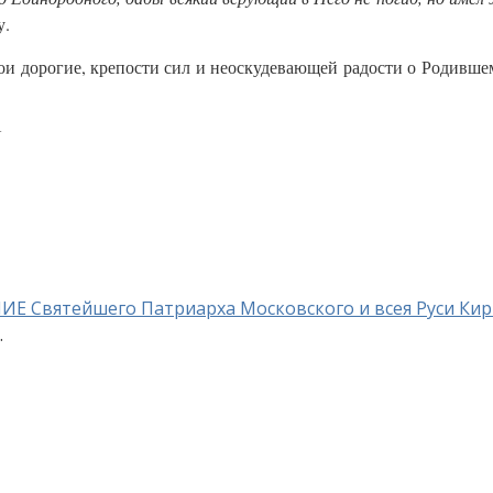
у.
мои дорогие, крепости сил и неоскудевающей радости о Родивше
И
 Святейшего Патриарха Московского и всея Руси Кир
.