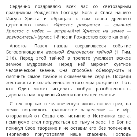
Сердечно поздравляю всех вас со светозарным
праздником Рождества Господа Бога и Спаса нашего
Иисуса Христа и обращаю к вам слова древнего
церковного гимна:
«Христос рождается — славьте!
Христос с небес — встречайте! Христос на земле —
возноситесь!»
(ирмос 1-й песни Рождественского канона).
Апостол Павел назвал свершившееся событие
Боговоплощения
великой благочестия тайной
(1 Тим.
3:16). Перед этой тайной в трепете умолкает всякое
земное мудрование. Перед ней меркнет суетное
человеческое знание. Она способна обезоружить и
смягчить самое грубое и окаменевшее сердце. Посреди
жестокости и озлобленности этого мipa рождается Тот,
кто Один может исцелить любую разобщенность,
даровать нам подлинный мир и настоящее счастье.
С тех пор как в человеческую жизнь вошел грех, на
земле воцарилось трагическое разделение — и мip,
оторванный от Создателя, истинного Источника света,
неминуемо стал погружаться во тьму и хаос. Но Бог не
покинул Свое творение и не оставил его без попечения.
Терпеливо приуготовляя наше спасение, Господь