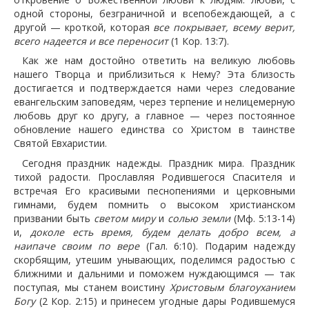
одной стороны, безграничной и всепобеждающей, а с
другой — кроткой, которая
все покрывает, всему верит,
всего надеется и все переносит
(1 Кор. 13:7).
Как же нам достойно ответить на великую любовь
нашего Творца и приблизиться к Нему? Эта близость
достигается и подтверждается нами через следование
евангельским заповедям, через терпение и нелицемерную
любовь друг ко другу, а главное — через постоянное
обновление нашего единства со Христом в таинстве
Святой Евхаристии.
Сегодня праздник надежды. Праздник мира. Праздник
тихой радости. Прославляя Родившегося Спасителя и
встречая Его красивыми песнопениями и церковными
гимнами, будем помнить о высоком христианском
призвании быть
светом миру
и
солью земли
(Мф. 5:13-14)
и,
доколе есть время, будем делать добро всем, а
наипаче своим по вере
(Гал. 6:10). Подарим надежду
скорбящим, утешим унывающих, поделимся радостью с
ближними и дальними и поможем нуждающимся — так
поступая, мы станем воистину
Христовым благоуханием
Богу
(2 Кор. 2:15) и принесем угодные дары Родившемуся