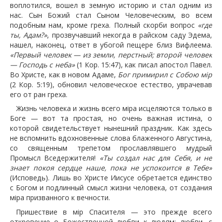
воплотился, вошел в земную историю и стал одним из
нас. Сын Божий стал Сыном Человеческим, во всем
подобным нам, кроме греха. Полный скорби вопрос
«где
ты, Адам?»
, прозвучавший некогда в райском саду Эдема,
нашел, наконец, ответ в убогой пещере близ Вифлеема.
«Первый человек — из земли, перстный; второй человек
— Господь с неба»
(1 Кор. 15:47), как писал апостол Павел.
Во Христе, как в новом Адаме,
Бог примирил с Собою мip
(2 Кор. 5:19), обновил человеческое естество, уврачевав
его от ран греха.
Жизнь человека и жизнь всего мipa исцеляются только в
Боге — вот та простая, но очень важная истина, о
которой свидетельствует нынешний праздник. Как здесь
не вспомнить вдохновенные слова блаженного Августина,
со священным трепетом прославлявшего мудрый
Промысл Вседержителя!
«Ты создал нас для Себя, и не
знает покоя сердце наше, пока не успокоится в Тебе»
(Исповедь). Лишь во Христе Иисусе обретается единство
с Богом и подлинный смысл жизни человека, от создания
мipa призванного к вечности.
Пришествие в мip Спасителя — это прежде всего
откровение о Божественной любви к людям: любви, с