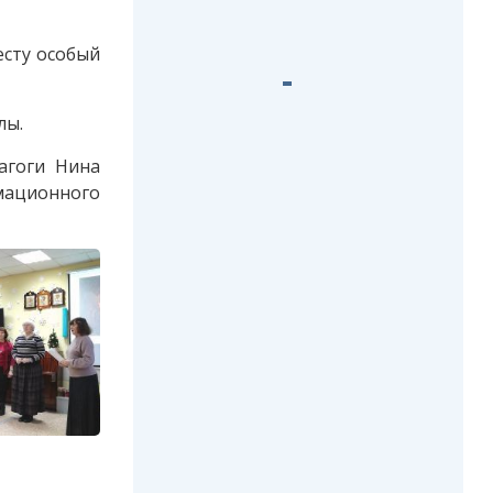
есту особый
лы.
агоги Нина
мационного