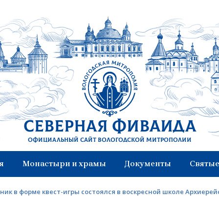
Северная Фиваида
Официальный сайт Вологодской митрополии
я
Монастыри и храмы
Документы
Святые
ик в форме квест-игры состоялся в воскресной школе Архиерейс