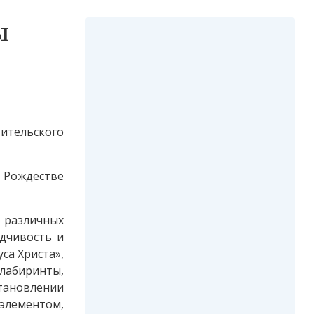
ы
ительского
 Рождестве
 различных
одчивость и
са Христа»,
лабиринты,
тановлении
 элементом,