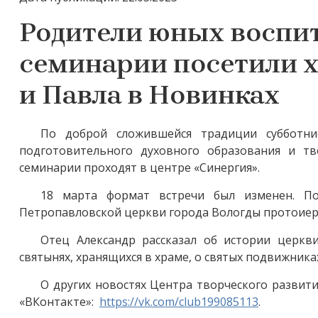
Родители юных воспи
семинарии посетили х
и Павла в Новинках
По доброй сложившейся традиции субботни
подготовительного духовного образования и т
семинарии проходят в центре «Синергия».
18 марта формат встречи был изменен. По
Петропавловской церкви города Вологды протоиере
Отец Александр рассказал об истории церкв
святынях, хранящихся в храме, о святых подвижника
О других новостях Центр
а
творческого развити
«ВКонтакте»:
https://vk.com/club199085113
.