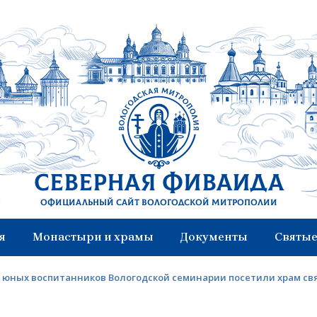
Северная Фиваида
Официальный сайт Вологодской митрополии
я
Монастыри и храмы
Документы
Святые
 юных воспитанников Вологодской семинарии посетили храм свя