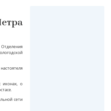
Петра
 Отделения
ологодской
настоятеля
 иконах, о
стасе.
альной сети