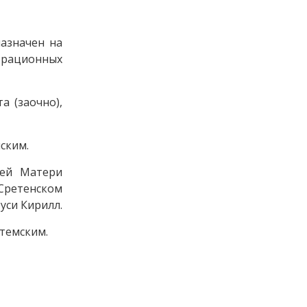
назначен на
аврационных
а (заочно),
ским.
ией Матери
Сретенском
уси Кирилл.
темским.