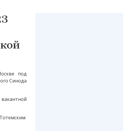
23
ской
оскве под
ого Синода
 вакантной
темским