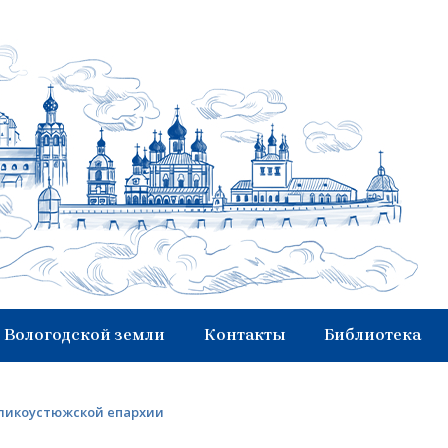
 Вологодской земли
Контакты
Библиотека
еликоустюжской епархии