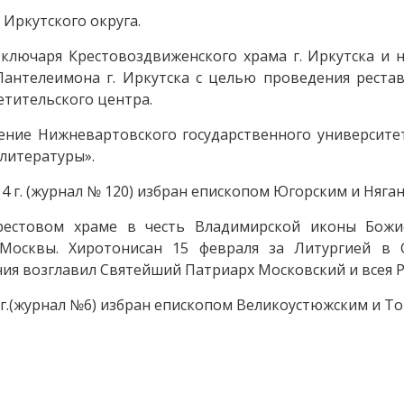
 Иркутского округа.
 ключаря Крестовоздвиженского храма г. Иркутска и 
 Пантелеимона г. Иркутска с целью проведения рест
етительского центра.
ение Нижневартовского государственного университет
 литературы».
 г. (журнал № 120) избран епископом Югорским и Няган
крестовом храме в честь Владимирской иконы Бож
Москвы. Хиротонисан 15 февраля за Литургией в 
ия возглавил Святейший Патриарх Московский и всея Р
г.
(журнал №6)
избран епископом Великоустюжским и То