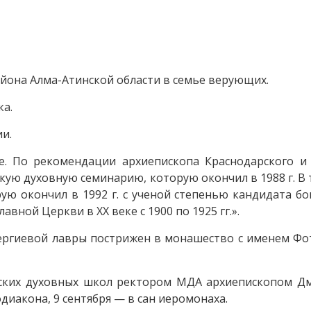
 района Алма-Атинской области в семье верующих.
ка.
ии.
ре. По рекомендации архиепископа Краснодарского и 
скую духовную семинарию, которую окончил в 1988 г. В 
ю окончил в 1992 г. с ученой степенью кандидата бо
вной Церкви в XX веке с 1900 по 1925 гг.».
Сергиевой лавры пострижен в монашество с именем Фо
овских духовных школ ректором МДА архиепископом Д
иакона, 9 сентября — в сан иеромонаха.