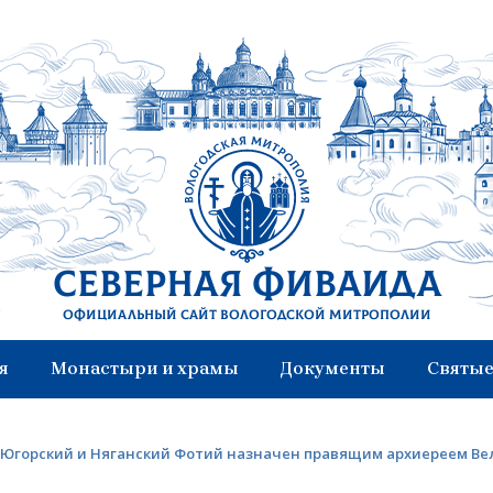
Северная Фиваида
Официальный сайт Вологодской митрополии
я
Монастыри и храмы
Документы
Святые
п Югорский и Няганский Фотий назначен правящим архиереем В