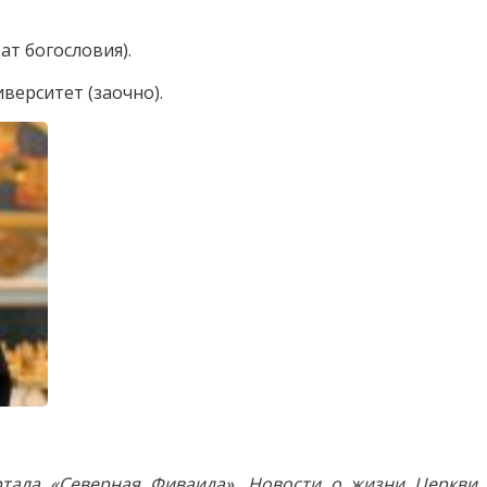
ат богословия).
верситет (заочно).
тала «Северная Фиваида». Новости о жизни Церкви 