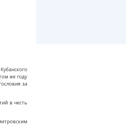
Кубанского
том же году
гословия за
тий в честь
митровским