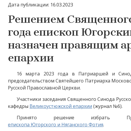
Дата публикации: 16.03.2023
Решением Священного 
года епископ Югорски
назначен правящим а
епархии
16 марта 2023 года в Патриаршей и Сино
председательством Святейшего Патриарха Московск
Русской Православной Церкви.
У
частники
заседания
Священного Синода Русск
к
афедры
Великоустюжской епархии
(журнал №6)
.
Принято решение избрать Пре
епископа Югорского и Няганского Фотия
.