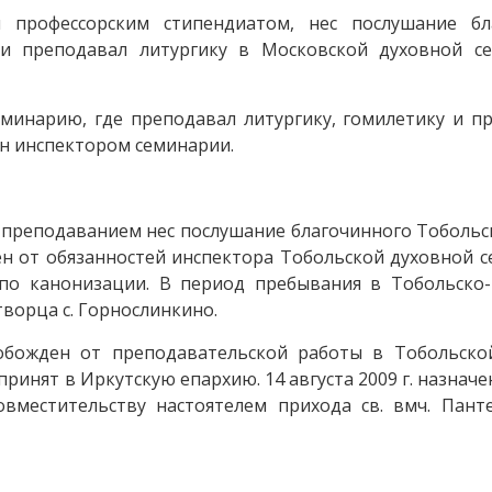
профессорским стипендиатом, нес послушание бл
 и преподавал литургику в Московской духовной с
еминарию, где преподавал литургику, гомилетику и п
чен инспектором семинарии.
 и преподаванием нес послушание благочинного Тобольс
ен от обязанностей инспектора Тобольской духовной 
 по канонизации. В период пребывания в Тобольско
творца с. Горнослинкино.
обожден от преподавательской работы в Тобольско
. принят в Иркутскую епархию. 14 августа 2009 г. назна
вместительству настоятелем прихода св. вмч. Панте