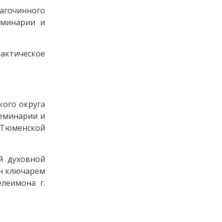
агочинного
еминарии и
рактическое
кого округа
семинарии и
-Тюменской
й духовной
чен ключарем
леимона г.