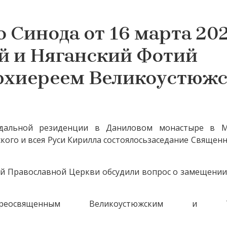
Синода от 16 марта 20
й и Няганский Фотий
рхиереем Великоустюж
дальной резиденции в
Даниловом монастыре
в М
ого и всея Руси Кирилла
состоялось
заседание Священн
ой Православной Церкви обсудили вопрос о замещении
освященным Великоустюжским и То