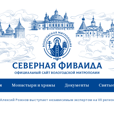
Северная Фиваида
Официальный сайт Вологодской митрополии
я
Монастыри и храмы
Документы
Святые
Алексий Рожнов выступает независимым экспертом на VII рег