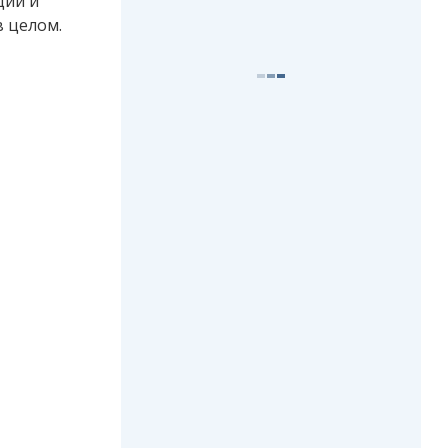
ции и
в целом.