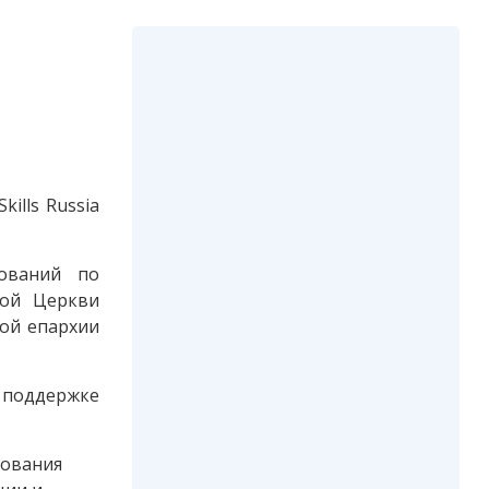
ills Russia
нований по
ной Церкви
ой епархии
 поддержке
зования