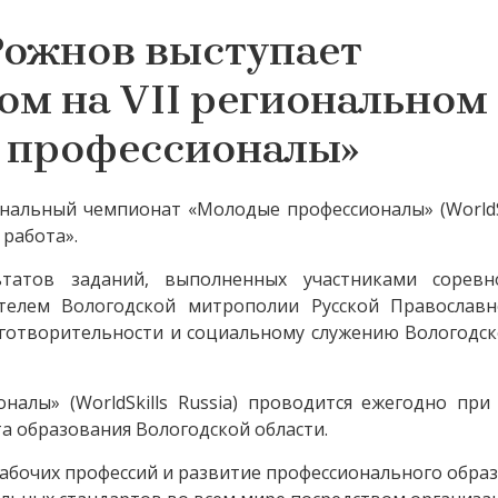
Рожнов выступает
м на VII региональном
 профессионалы»
иональный чемпионат «Молодые профессионалы» (WorldSk
работа».
татов заданий, выполненных участниками сорев
ителем Вологодской митрополии Русской Православ
готворительности и социальному служению Вологодск
алы» (WorldSkills Russia) проводится ежегодно при
а образования Вологодской области.
абочих профессий и развитие профессионального обра