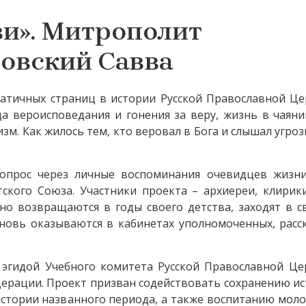
ви». Митрополит
ловский Савва
матичных страниц в истории Русской Православной Це
да вероисповедания и гонения за веру, жизнь в чаян
м. Как жилось тем, кто веровал в Бога и слышал угроз
вопрос через личные воспоминания очевидцев жизн
кого Союза. Участники проекта – архиереи, клирики
нно возвращаются в годы своего детства, заходят в 
вновь оказываются в кабинетах уполномоченных, рас
д эгидой Учебного комитета Русской Православной Це
ерации. Проект призван содействовать сохранению и
истории названного периода, а также воспитанию мол