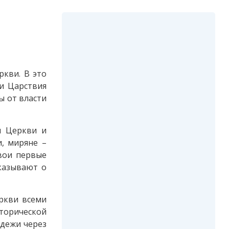
ркви. В это
ии Царствия
ы от власти
и Церкви и
, миряне –
свои первые
сказывают о
ркви всеми
сторической
одежи через