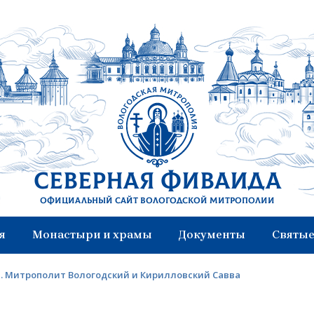
Северная Фиваида
Официальный сайт Вологодской митрополии
я
Монастыри и храмы
Документы
Святые
. Митрополит Вологодский и Кирилловский Савва