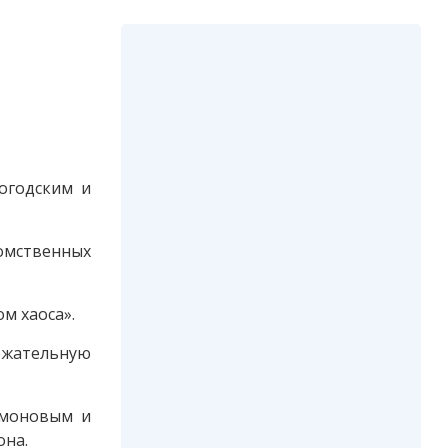
огодским и
домственных
м хаоса».
ржательную
имоновым и
она.