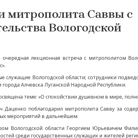
и митрополита Саввы с
ельства Вологодской
 очередная лекционная встреча с митрополитом Вол
с».
ые служащие Вологодской области; сотрудники подве
 города Алчевска Луганской Народной Республики.
вящена теме: «О спокойствии душевном в мире, полно
ч Даценко поблагодарил митрополита Савву за соде
ных мероприятий в дальнейшем.
ором Вологодской области Георгием Юрьевичем Фил
остей среди государственных служащих и жителей реги