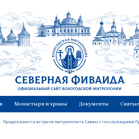
Северная Фиваида
Официальный сайт Вологодской митрополии
я
Монастыри и храмы
Документы
Святые
>
Продолжаются встречи митрополита Саввы с госслужащими П