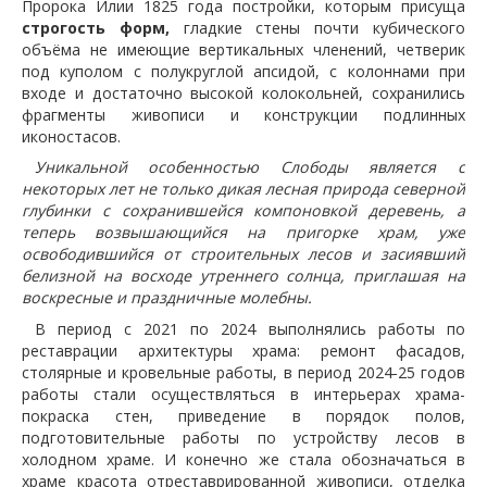
Пророка Илии 1825 года постройки, которым присуща
строгость
форм
,
гладкие стены почти кубического
объёма не имеющие вертикальных членений, четверик
под куполом с полукруглой апсидой, с колоннами при
входе и достаточно высокой колокольней, сохранились
фрагменты живописи и конструкции подлинных
иконостасов.
Уникальной особенностью Слободы является с
некоторых лет не только дикая лесная природа северной
глубинки с сохранившейся компоновкой деревень, а
теперь возвышающийся на пригорке храм, уже
освободившийся от строительных лесов и засиявший
белизной на восходе утреннего солнца, приглашая на
воскресные и праздничные молебны.
В период с 2021 по 2024 выполнялись работы по
реставрации архитектуры храма: ремонт фасадов,
столярные и кровельные работы, в период 2024-25 годов
работы стали осуществляться в интерьерах храма-
покраска стен, приведение в порядок полов,
подготовительные работы по устройству лесов в
холодном храме. И конечно же стала обозначаться в
храме красота отреставрированной живописи, отделка