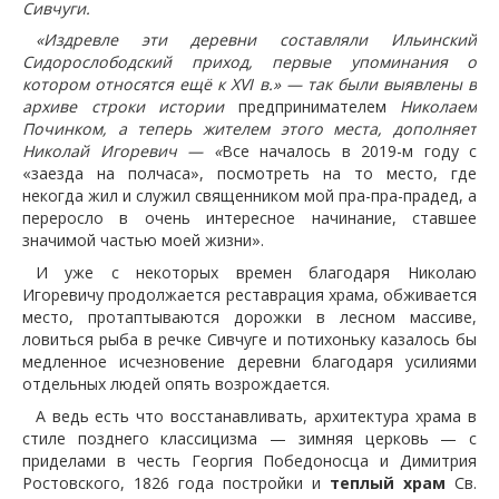
Сивчуги.
«Издревле эти деревни составляли Ильинский
Сидорослободский приход, первые упоминания о
котором относятся ещё к XVI в.» — так были выявлены в
архиве строки истории
предпринимателем
Николаем
Починком, а теперь жителем этого места, дополняет
Николай Игоревич — «
Все началось в 2019-м году с
«заезда на полчаса», посмотреть на то место, где
некогда жил и служил священником мой пра-пра-прадед, а
переросло в очень интересное начинание, ставшее
значимой частью моей жизни».
И уже с некоторых времен благодаря Николаю
Игоревичу продолжается реставрация храма, обживается
место, протаптываются дорожки в лесном массиве,
ловиться рыба в речке Сивчуге и потихоньку казалось бы
медленное исчезновение деревни благодаря усилиями
отдельных людей опять возрождается.
А ведь есть что восстанавливать, архитектура храма в
стиле позднего классицизма — зимняя церковь — с
приделами в честь Георгия Победоносца и Димитрия
Ростовского, 1826 года постройки и
теплый
храм
Св.