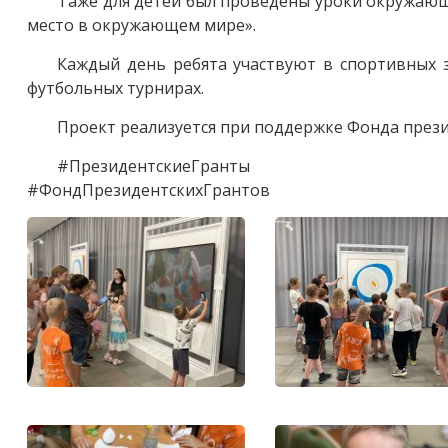
Таже для детей был проведены уроки окружающе
место в окружающем мире».
Каждый день ребята участвуют в спортивных з
футбольных турнирах.
Проект реализуется при поддержке Фонда през
#ПрезидентскиеГранты
#ФондПрезидентскихГрантов