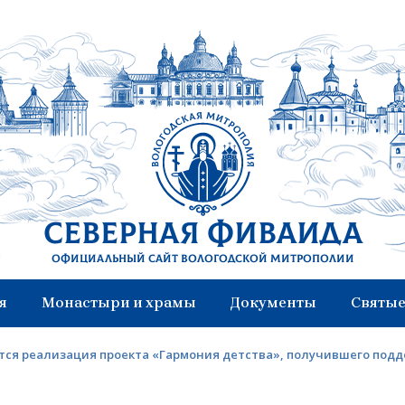
Северная Фиваида
Официальный сайт Вологодской митрополии
я
Монастыри и храмы
Документы
Святые
ся реализация проекта «Гармония детства», получившего подде