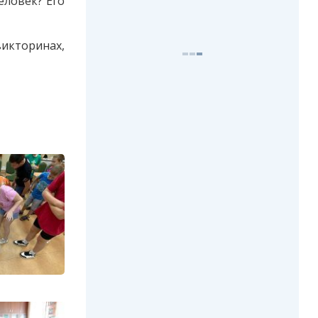
еловек? Его
викторинах,