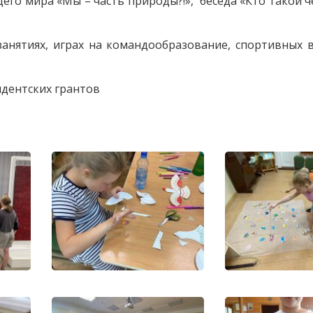
го мира «Мы – часть природы?!», беседа «Кто такой ч
анятиях, играх на командообразование, спортивных 
идентских грантов