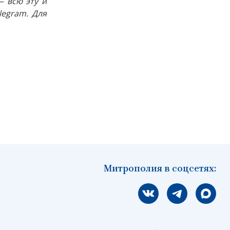
 всю эту и
egram. Для
Митрополия в соцсетях:
Мы вконтакте
Мы в telegram
Мы в Ма