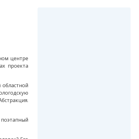
ьном центре
ах проекта
й областной
Вологодскую
бстракция.
 поэтапный