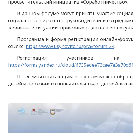
просветительский инициатив «Соработничество».
В данном форуме могут принять участие социа
социального сиротства, руководители и сотрудни
жизненной ситуации, приемные родители и опекуны
Программа и форма регистрации онлайн-форум
ссылке:
https://www.usynovite.ru/pravforum-24
.
Регистрация участников 
https://forms.yandex.ru/cloud/6735edee73cee7e3a70d61
По всем возникающим вопросам можно обращат
детей и церковного попечительства о детях Александр