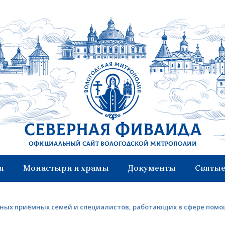
Северная Фиваида
Официальный сайт Вологодской митрополии
я
Монастыри и храмы
Документы
Святые
ных приёмных семей и специалистов, работающих в сфере пом