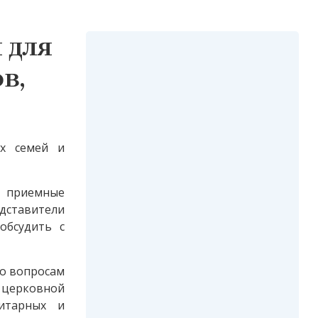
 для
в,
х семей и
е приемные
едставители
обсудить с
по вопросам
церковной
итарных и