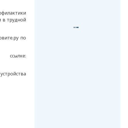
рофилактики
 в трудной
овите.ру по
сылке:
стройства
.