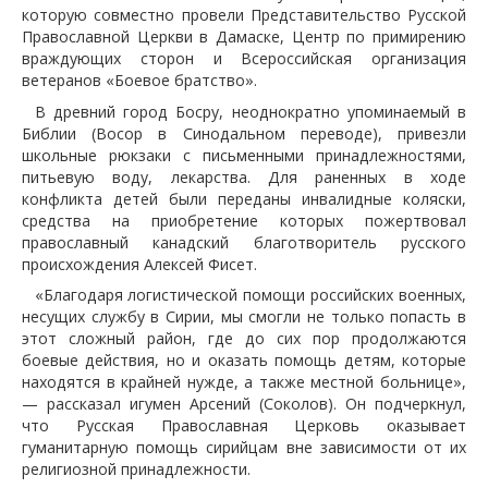
которую совместно провели Представительство Русской
Православной Церкви в Дамаске, Центр по примирению
враждующих сторон и Всероссийская организация
ветеранов «Боевое братство».
В древний город Босру, неоднократно упоминаемый в
Библии (Восор в Синодальном переводе), привезли
школьные рюкзаки с письменными принадлежностями,
питьевую воду, лекарства. Для раненных в ходе
конфликта детей были переданы инвалидные коляски,
средства на приобретение которых пожертвовал
православный канадский благотворитель русского
происхождения Алексей Фисет.
«Благодаря логистической помощи российских военных,
несущих службу в Сирии, мы смогли не только попасть в
этот сложный район, где до сих пор продолжаются
боевые действия, но и оказать помощь детям, которые
находятся в крайней нужде, а также местной больнице»,
— рассказал игумен Арсений (Соколов). Он подчеркнул,
что Русская Православная Церковь оказывает
гуманитарную помощь сирийцам вне зависимости от их
религиозной принадлежности.