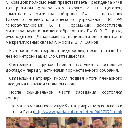
С. Кравцов; полномочный представитель Президента РФ в
Центральном федеральном округе И. О. Щеголев;
заместитель министра обороны РФ — начальник
Главного военно-политического управления ВС РФ
генерал-полковник В. П. Горемыкин; заместитель
министра науки и высшего образования РФ О. В. Петрова;
руководитель Департамента национальной политики и
межрелигиозных связей г. Москвы В. И. Сучков.
Был продемонстрирован видеоролик, посвященный 15-
летию интронизации Его Святейшества.
Святейший Патриарх Кирилл выступил с основным
докладом перед участниками торжественного собрания.
Святейший Патриарх Кирилл подвел итоги пленарного
заседания в заключительном слове.
После официальной части заседания состоялся
концерт.
По материалам Пресс-службы Патриарха Московского и
всея Руси (
http://www.patriarchia.ru/db/text/6097079.html
)