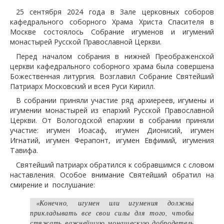
25 сентября 2024 года в Зале церковных соборов
кафедрального соборного Храма Христа Спасителя в
Москве состоялось Собрание игуменов и игумений
монастырей Русской Православной Церкви.
Перед началом собрания в нижней Преображенской
церкви кафедрального соборного храма была совершена
Божественная литургия. Возглавил Собрание Святейший
Патриарх Московский и всея Руси Кирилл.
В собрании приняли участие ряд архиереев, игумены и
игумении монастырей из епархий Русской Православной
Церкви. От Вологодской епархии в собрании приняли
участие: игумен Иоасаф, игумен Дионисий, игумен
Игнатий, игумен Ферапонт, игумен Евфимий, игумения
Тавифа.
Святейший патриарх обратился к собравшимся с словом
наставления. Особое внимание Святейший обратил на
смирение и послушание:
«Конечно, игумен или игумения должны
прикладывать все свои силы для того, чтобы
стяжать важнейшую монашескую добродетель