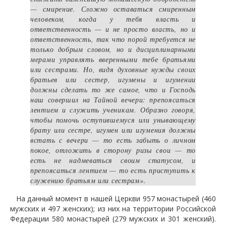
— смирение. Сложно оставаться смиренным
человеком, когда у тебя власть и
ответственность — и не просто власть, но и
ответственность, так что порой требуется не
только добрым словом, но и дисциплинарными
мерами управлять вверенными тебе братьями
или сестрами. Но, видя духовные нужды своих
братьев или сестер, игумены и игумении
должны сделать то же самое, что и Господь
наш совершил на Тайной вечери: препоясаться
лентием и служить ученикам. Образно говоря,
чтобы помочь оступившемуся или унывающему
брату или сестре, игумен или игумения должны
встать с вечери — то есть забыть о личном
покое, отложить в сторону ризы свои — то
есть не надмеваться своим статусом, и
препоясаться лентием — то есть приступить к
служению братьям или сестрам».
На данный момент в нашей Церкви 957 монастырей (460
мужских и 497 женских); из них на территории Российской
Федерации 580 монастырей (279 мужских и 301 женский).