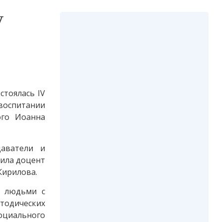
V
стоялась IV
воспитании
ого Иоанна
даватели и
пила доцент
Кирилова.
с людьми с
тодических
оциального