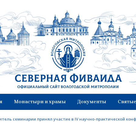
Северная Фиваида
Официальный сайт Вологодской митрополии
я
Монастыри и храмы
Документы
Святые
итель семинарии принял участие в IV научно-практической кон