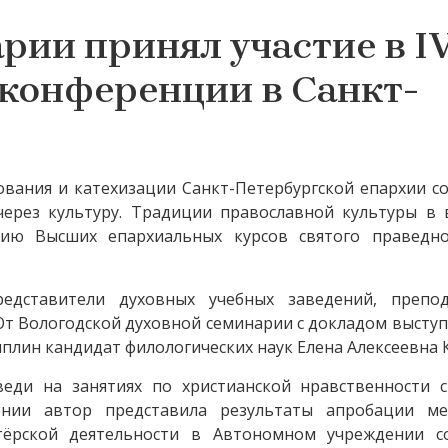
рии принял участие в I
конференции в Санкт-
ования и катехизации Санкт-Петербургской епархии со
через культуру. Традиции православной культуры в 
тию Высших епархиальных курсов святого праведн
едставители духовных учебных заведений, препо
 От Вологодской духовной семинарии с докладом высту
плин кандидат филологических наук Елена Алексеевна 
еди на занятиях по христианской нравственности 
ении автор представила результаты апробации ме
тёрской деятельности в Автономном учреждении с