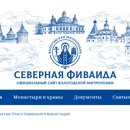
Северная Фиваида
Официальный сайт Вологодской митрополии
я
Монастыри и храмы
Документы
Святые
атии Спасо-Каменного монастыря!