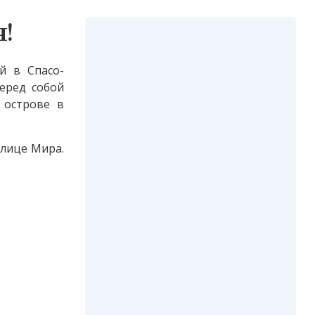
!
й в Спасо-
еред собой
 острове в
улице Мира.