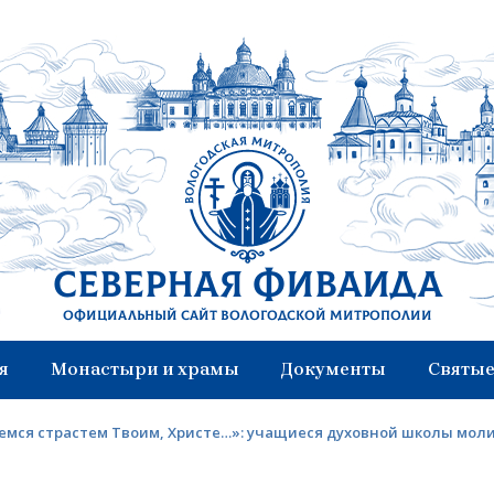
Северная Фиваида
Официальный сайт Вологодской митрополии
я
Монастыри и храмы
Документы
Святые
емся страстем Твоим, Христе…»: учащиеся духовной школы мол