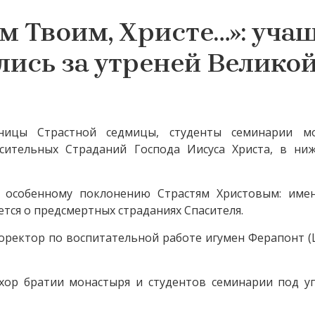
м Твоим, Христе…»: уча
ись за утреней Велико
ницы Страстной седмицы, студенты семинарии м
сительных Страданий Господа Иисуса Христа, в ни
 особенному поклонению Страстям Христовым: име
уется о предсмертных страданиях Спасителя.
роректор по воспитательной работе игумен Ферапонт 
хор братии монастыря и студентов семинарии под у