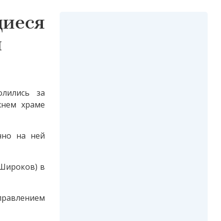
щиеся
й
олились за
жнем храме
нно на ней
(Широков) в
правлением