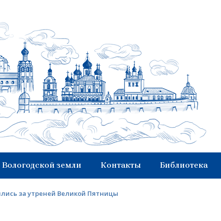
 Вологодской земли
Контакты
Библиотека
ились за утреней Великой Пятницы