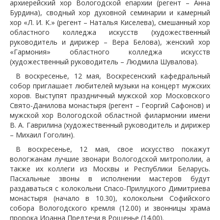
архиерейский хор Вологодской епархии (регент – Анна
Бурдина), сводный хор духовной семинарии и камерный
хор «Л. И. К.» (регент – Наталья Киселева), смешанный хор
областного колледжа искусств (художественный
руководитель и дирижер – Вера Белова), женский хор
«Гармония» областного колледжа искусств
(художественный руководитель – Людмила Шувалова).
В воскресенье, 12 мая, Воскресенский кафедральный
собор приглашает любителей музыки на концерт мужских
хоров. Выступят праздничный мужской хор Московского
Свято-Данилова монастыря (регент – Георгий Сафонов) и
мужской хор Вологодской областной филармонии имени
В. А. Гаврилина (художественный руководитель и дирижер
– Михаил Гоголин).
В воскресенье, 12 мая, свое искусство покажут
вологжанам лучшие звонари Вологодской митрополии, а
также их коллеги из Москвы и Республики Беларусь.
Пасхальные звоны в исполнении мастеров будут
раздаваться с колокольни Спасо-Прилуцкого Димитриева
монастыря (начало в 10.30), колокольни Софийского
собора Вологодского кремля (12.00) и звонницы храма
пророка Иоанна Предтечи в Рощенье (14.00).