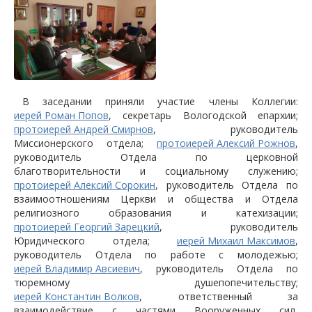
В заседании приняли участие члены Коллегии:
иерей Роман Попов
, секретарь Вологодской епархии;
протоиерей Андрей Смирнов
, руководитель
Миссионерского отдела;
протоиерей Алексий Рожнов
,
руководитель Отдела по церковной
благотворительности и социальному служению;
протоиерей Алексий Сорокин
, руководитель Отдела по
взаимоотношениям Церкви и общества и Отдела
религиозного образования и катехизации;
протоиерей Георгий Зарецкий
, руководитель
Юридического отдела;
иерей Михаил Максимов
,
руководитель Отдела по работе с молодежью;
иерей Владимир Авсиевич
, руководитель Отдела по
тюремному душепопечительству;
иерей Константин Волков
, ответственный за
взаимодействие с частями Вооруженных сил,