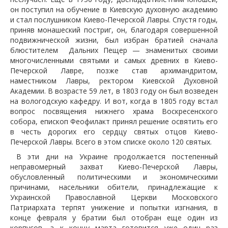
он поступил на обучение в Киевскую духовную академию
и стал послушником Киево-Печерской Лавры. Спустя годы,
приняв монашеский постриг, он, благодаря совершенной
подвижнической жизни, был избран братией сначала
блюстителем Дальних Пещер — знаменитых своими
многочисленными святыми и самых древних в Киево-
Печерской Лавре, позже став архимандритом,
наместником Лавры, ректором Киевской Духовной
Академии. В возрасте 59 лет, в 1803 году он был возведен
на вологодскую кафедру. И вот, когда в 1805 году встал
вопрос посвящения нижнего храма Воскресенского
собора, епископ Феофилакт принял решение освятить его
в честь дорогих его сердцу святых отцов Киево-
Печерской Лавры. Всего в этом списке около 120 святых.
В эти дни на Украине продолжается постепенный
неправомерный захват Киево-Печерской Лавры,
обусловленный политическими и экономическими
причинами, насельники обители, принадлежащие к
Украинской Православной Церкви Московского
Патриархата терпят унижение и попытки изгнания, в
конце февраля у братии был отобран еще один из
корпусов, а к концу марта готовится уже один раз