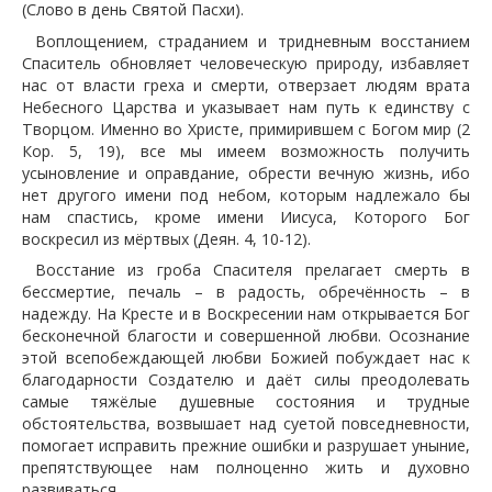
(Слово в день Святой Пасхи).
Воплощением, страданием и тридневным восстанием
Спаситель обновляет человеческую природу, избавляет
нас от власти греха и смерти, отверзает людям врата
Небесного Царства и указывает нам путь к единству с
Творцом. Именно во Христе, примирившем с Богом мир (2
Кор. 5, 19), все мы имеем возможность получить
усыновление и оправдание, обрести вечную жизнь, ибо
нет другого имени под небом, которым надлежало бы
нам спастись, кроме имени Иисуса, Которого Бог
воскресил из мёртвых (Деян. 4, 10-12).
Восстание из гроба Спасителя прелагает смерть в
бессмертие, печаль – в радость, обречённость – в
надежду. На Кресте и в Воскресении нам открывается Бог
бесконечной благости и совершенной любви. Осознание
этой всепобеждающей любви Божией побуждает нас к
благодарности Создателю и даёт силы преодолевать
самые тяжёлые душевные состояния и трудные
обстоятельства, возвышает над суетой повседневности,
помогает исправить прежние ошибки и разрушает уныние,
препятствующее нам полноценно жить и духовно
развиваться.