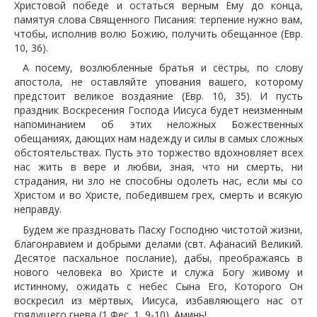
Христовой победе и остаться верным Ему до конца,
памятуя слова Священного Писания: терпение нужно вам,
чтобы, исполнив волю Божию, получить обещанное (Евр.
10, 36).
А посему, возлюбленные братья и сёстры, по слову
апостола, не оставляйте упования вашего, которому
предстоит великое воздаяние (Евр. 10, 35). И пусть
праздник Воскресения Господа Иисуса будет неизменным
напоминанием об этих неложных Божественных
обещаниях, дающих нам надежду и силы в самых сложных
обстоятельствах. Пусть это торжество вдохновляет всех
нас жить в вере и любви, зная, что ни смерть, ни
страдания, ни зло не способны одолеть нас, если мы со
Христом и во Христе, победившем грех, смерть и всякую
неправду.
Будем же праздновать Пасху Господню чистотой жизни,
благонравием и добрыми делами (свт. Афанасий Великий.
Десятое пасхальное послание), дабы, преображаясь в
нового человека во Христе и служа Богу живому и
истинному, ожидать с небес Сына Его, Которого Он
воскресил из мёртвых, Иисуса, избавляющего нас от
грядущего гнева (1 Фес. 1, 9-10). Аминь!