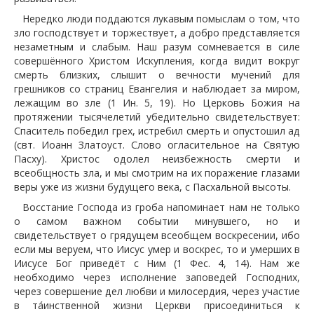
Нередко люди поддаются лукавым помыслам о том, что
зло господствует и торжествует, а добро представляется
незаметным и слабым. Наш разум сомневается в силе
совершённого Христом Искупления, когда видит вокруг
смерть близких, слышит о вечности мучений для
грешников со страниц Евангелия и наблюдает за миром,
лежащим во зле (1 Ин. 5, 19). Но Церковь Божия на
протяжении тысячелетий убедительно свидетельствует:
Спаситель победил грех, истребил смерть и опустошил ад
(свт. Иоанн Златоуст. Слово огласительное на Святую
Пасху). Христос одолел неизбежность смерти и
всеобщность зла, и мы смотрим на их поражение глазами
веры уже из жизни будущего века, с Пасхальной высоты.
Восстание Господа из гроба напоминает нам не только
о самом важном событии минувшего, но и
свидетельствует о грядущем всеобщем воскресении, ибо
если мы веруем, что Иисус умер и воскрес, то и умерших в
Иисусе Бог приведёт с Ним (1 Фес. 4, 14). Нам же
необходимо через исполнение заповедей Господних,
через совершение дел любви и милосердия, через участие
в та́инственной жизни Церкви присоединиться к