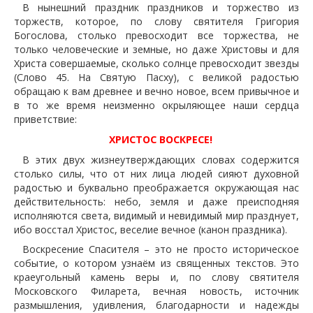
В нынешний праздник праздников и торжество из
торжеств, которое, по слову святителя Григория
Богослова, столько превосходит все торжества, не
только человеческие и земные, но даже Христовы и для
Христа совершаемые, сколько солнце превосходит звезды
(Слово 45. На Святую Пасху), с великой радостью
обращаю к вам древнее и вечно новое, всем привычное и
в то же время неизменно окрыляющее наши сердца
приветствие:
ХРИСТОС ВОСКРЕСЕ!
В этих двух жизнеутверждающих словах содержится
столько силы, что от них лица людей сияют духовной
радостью и буквально преображается окружающая нас
действительность: небо, земля и даже преисподняя
исполняются света, видимый и невидимый мир празднует,
ибо восстал Христос, веселие вечное (канон праздника).
Воскресение Спасителя – это не просто историческое
событие, о котором узнаём из священных текстов. Это
краеугольный камень веры и, по слову святителя
Московского Филарета, вечная новость, источник
размышления, удивления, благодарности и надежды