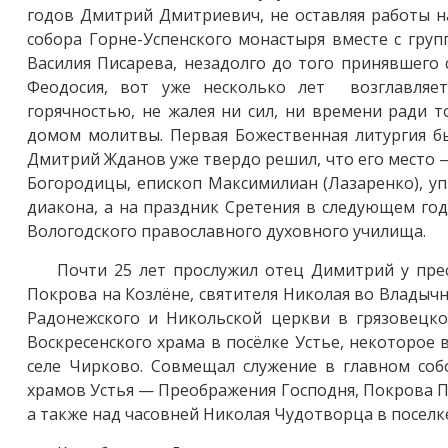
годов Дмитрий Дмитриевич, не оставляя работы н
собора Горне-Успенского монастыря вместе с гру
Василия Писарева, незадолго до того принявшего
Феодосия, вот уже несколько лет возглавляе
горячностью, не жалея ни сил, ни времени ради т
домом молитвы. Первая Божественная литургия бы
Дмитрий Жданов уже твердо решил, что его место —
Богородицы, епископ Максимилиан (Лазаренко), у
диакона, а на праздник Сретения в следующем го
Вологодского православного духовного училища.
Почти 25 лет прослужил отец Димитрий у пре
Покрова на Козлёне, святителя Николая во Владыч
Радонежского и Никольской церкви в грязовецко
Воскресенского храма в посёлке Устье, некоторое
селе Чирково. Совмещал служение в главном соб
храмов Устья — Преображения Господня, Покрова 
а также над часовней Николая Чудотворца в поселк