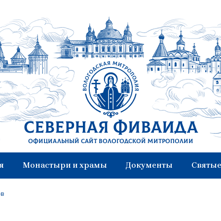
Северная Фиваида
Официальный сайт Вологодской митрополии
я
Монастыри и храмы
Документы
Святые
ов