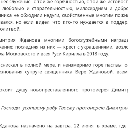
нёс служение с той же горячностью, с той же истовост
 любовью и старательностью, милосердием и добро
енника не обходили недуги, свойственные многим пож
лся, но если видел, что кто-то нуждается в поддер
молитвой…
митрия Жданова многими богослужебными наград
жение; последняя из них — крест с украшениями, воз
а Московского и всея Руси Кирилла в 2018 году.
нискал в полной мере, и неизмеримо горе паствы, о
езнования супруге священника Вере Ждановой, все
покоит душу новопреставленного протоиерея Димит
 Господи, усопшему рабу Твоему протоиерею Димитри
анова назначено на завтра, 22 июня, в храме, где