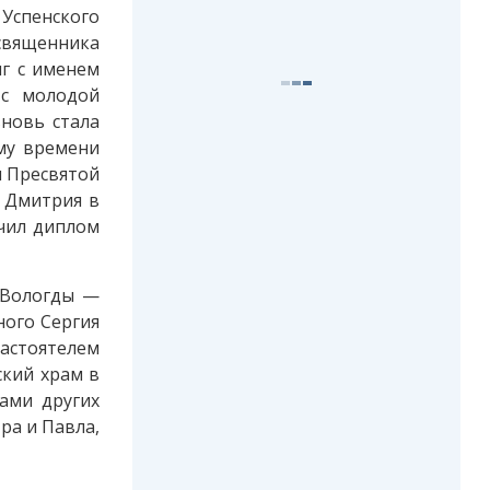
 Успенского
 священника
иг с именем
 с молодой
вновь стала
му времени
м Пресвятой
л Дмитрия в
учил диплом
 Вологды —
ного Сергия
астоятелем
ский храм в
ами других
ра и Павла,