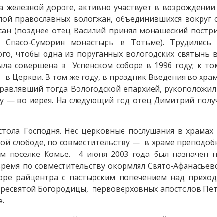
а железной дороге, активно участвует в возрождении
ппой православных вологжан, объединившихся вокруг
 сан (позднее отец Василий принял монашеский постр
т Спасо-Суморин монастырь в Тотьме). Трудились
ого, чтобы одна из поруганных вологодских святынь 
ла совершена в Успенском соборе в 1996 году; к то
 в Церкви. В том же году, в праздник Введения во хра
правлявший тогда Вологодской епархией, рукоположи
ду — во иерея. На следующий год отец Димитрий пол
стола Господня. Нёс церковные послушания в храмах
ной слободе, по совместительству — в храме преподоб
м поселке Комье. 4 июня 2003 года был назначен н
 время по совместительству окормлял Свято-Афанасьев
оре райцентра с пастырским попечением над приход
Пресвятой Богородицы, первоверховных апостолов Пет
е.