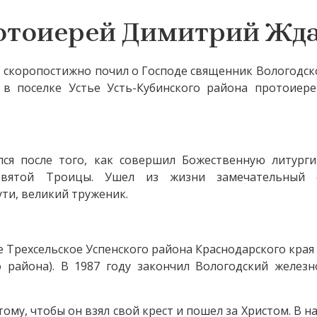
ротоиерей Димитрий Жд
ни, скоропостижно почил о Господе священник Вологодск
 в поселке Устье Усть-Кубинского района протоиер
ся после того, как совершил Божественную литур
вятой Троицы. Ушел из жизни замечательный с
ути, великий труженик.
е Трехсельское Успенского района Краснодарского края 
о района). В 1987 году закончил Вологодский желез
му, чтобы он взял свой крест и пошел за Христом. В на