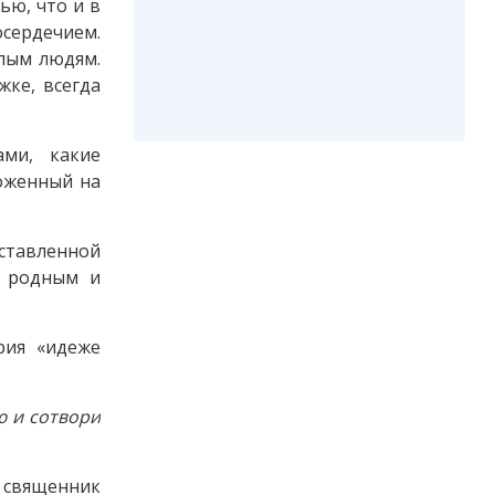
ью, что и в
сердечием.
илым людям.
жке, всегда
ами, какие
ложенный на
ставленной
м родным и
рия «идеже
ю и сотвори
 священник