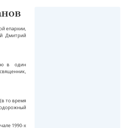
анов
ой епархии,
ей Дмитрий
гию в один
вященник,
(в то время
нодорожный
чале 1990-х