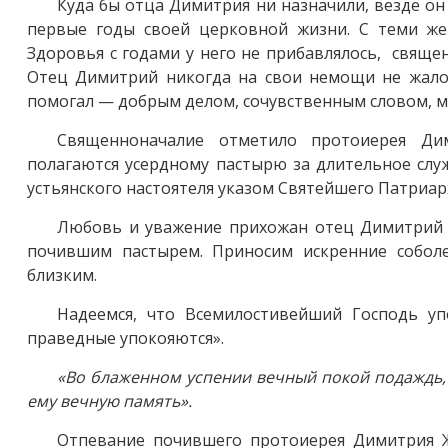
Куда бы отца Димитрия ни назначили, везде он 
первые годы своей церковной жизни. С теми же
Здоровья с годами у него не прибавлялось, свящ
Отец Димитрий никогда на свои немощи не жалова
помогал — добрым делом, сочувственным словом, 
Священноначалие отметило протоиерея Ди
полагаются усердному пастырю за длительное слу
устьянского настоятеля указом Святейшего Патриарх
Любовь и уважение прихожан отец Димитрий с
почившим пастырем. Приносим искренние собол
близким.
Надеемся, что Всемилостивейший Господь у
праведные упокояются».
«Во блаженном успении вечный покой подаждь,
ему вечную память».
Отпевание почившего протоиерея Димитрия Жд