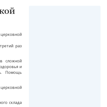
кой
 церковной
третий раз
 в сложной
 здоровья и
ь. Помощь
церковной
ого склада