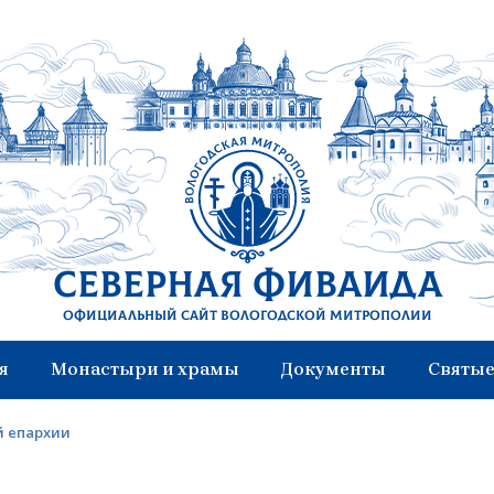
Северная Фиваида
Официальный сайт Вологодской митрополии
я
Монастыри и храмы
Документы
Святые
й епархии