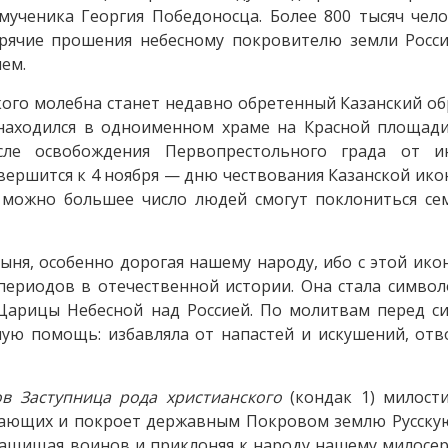
мученика Георгия Победоносца. Более 800 тысяч чел
орячие прошения небесному покровителю земли Росси
шем.
кого молебна станет недавно обретенный Казанский о
находился в одноименном храме на Красной площади
ле освобождения Первопрестольного града от и
вершится к 4 ноября — дню чествования Казанской ико
к можно большее число людей смогут поклониться се
ня, особенно дорогая нашему народу, ибо с этой ико
периодов в отечественной истории. Она стала симво
 Царицы Небесной над Россией. По молитвам перед с
ую помощь: избавляла от напастей и искушений, отв
в Заступница рода христианского
(кондак 1) милост
тающих и покроет державным Покровом землю Русскую
 защищая воинов и приклоняя к народу нашему милосе