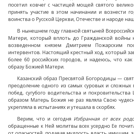
посетил ковчег с частицей мощей святого велико
принять участие в этом начинании и вознести г
воинства о Русской Церкви, Отечестве и народе на
В нынешнем году главной святыней Всероссийс
Матери, который вплоть до Гражданской войны 
возведенном князем Дмитрием Пожарским пос
интервентов. Настоящий крестный ход, который за
более 60 российских городов, и надеюсь, что ка
образу Божией Матери.
Казанский образ Пресвятой Богородицы — святы
преодоление одного из самых суровых и сложных 
побед, сугубого водительства и покровительства
образом Матерь Божия не раз являла Свою чудесн
укрепляла в испытаниях и утешала в скорбях.
Верим, что и сегодня
Избранная от всех родо
обращенные к Ней молитвы всех усердно Ее почи
от опасностей, подавая мудрость власть имущим,