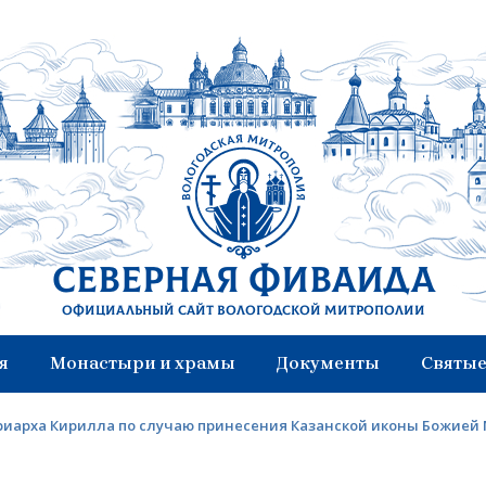
Северная Фиваида
Официальный сайт Вологодской митрополии
я
Монастыри и храмы
Документы
Святые
иарха Кирилла по случаю принесения Казанской иконы Божией 