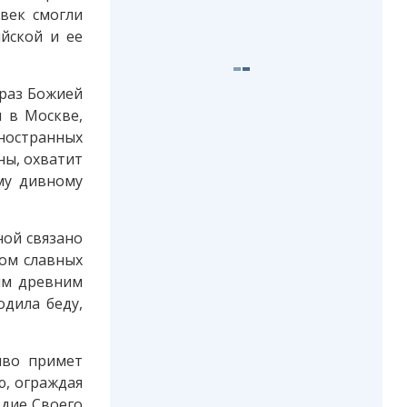
овек смогли
йской и ее
браз Божией
 в Москве,
ностранных
ны, охватит
му дивному
ной связано
лом славных
им древним
одила беду,
иво примет
, ограждая
рдие Своего