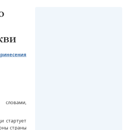
о
кви
принесения
 словами,
и стартует
оны страны