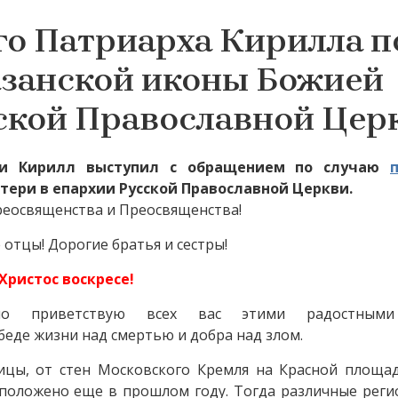
о Патриарха Кирилла п
азанской иконы Божией
ской Православной Цер
си Кирилл выступил с обращением по случаю
тери в епархии Русской Православной Церкви.
еосвященства и Преосвященства!
отцы! Дорогие братья и сестры!
Христос воскресе!
но приветствую всех вас этими радостными
еде жизни над смертью и добра над злом.
мицы, от стен Московского Кремля на Красной площад
положено еще в прошлом году. Тогда различные реги