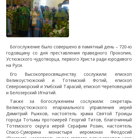
Богослужение было совершено в памятный день – 720-ю
годовщину со дня преставления праведного Прокопия,
Устюжского чудотворца, первого Христа ради юродивого
на Руси.
Его Высокопреосвященству сослужили: епископ
Великоустюжский и Тотемский Фотий, епископ
Североморский и Умбский Тарасий, епископ Череповецкий
и Белозерский Игнатий.
Также за богослужением сослужили: секретарь
Великоустюжского епархиального управления иерей
Димитрий Рыжков, настоятель храма Святой Троицы
города Тотьмы протоиерей Георгий Титов, благочинный
Тотемского округа иерей Серафим Розин, настоятель
Спасо-Суморина монастыря иеромонах Феодосий