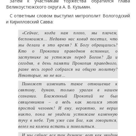
Затем к участникам торжества обратился глава
Великоустюжского округа А. В. Кузьмин.
С ответным словом выступил митрополит Вологодский
и Кирилловский Савва:
«Сейчас, когда нам плохо, мы плачем,
беспокоимся… Недавно нас ковид посетил, что
мы делали в это время? К Богу обращались?
Кто о Прокопии праведном вспомнил, о
заступнике за устюжан перед Богом? Да и
сегодня, в день памяти Прокопия праведного,
разве весь город собрался на общую молитву?
Некоторые, но не все…
Поможет изменить такое отношение к
святому, думаю, только ураган в нашем
сознании. Блаженный Прокопий не был
священником – а ведь как молился этот
простой человек! И ему, вероятно, не верил
никто, пока не увидели устюжане каменную
тучу в небе. Тут уже сам Бог, как говорится,
велел на колени встать и помолиться.
И мы сейчас все так думаем: вот как увидим