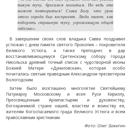
такую тучу, бросимся молиться. Но ведь это
может повториться! Слава Богу, что урок
этого города был воспринят. Люди знают, как
побороть страшную тучу, угрожающую общей
гибелью».
В завершении своих слов владыка Савва поздравил
устюжан с днем памяти святого Прокопия – покровителя
Великого Устюга, а также преподнес в дар
восстанавливающемуся Сретенскому собору города
Никольска древний точный список с чудотворной иконы
Божией Матери «Дуниловская», которая особо
почиталась святым праведным Александром пресвитером
Вологодским.
Затем было возглашено многолетие Святейшему
Патриарху Московскому и всея Руси Кириллу,
Преосвященным Архипастырям и духовенству,
богохранимой стране нашей, властем и воинству ея,
жителям богоспасаемого града Великого Устюга и всем
православным христианам.
Фото: Олег Зажигин