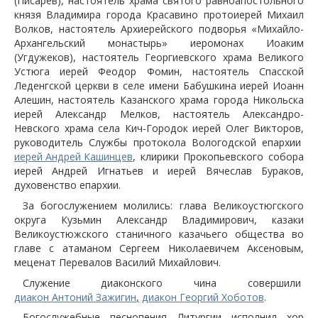
(Писарев), настоятель храма святого равноапостольного
князя Владимира города Красавино протоиерей Михаил
Волков, настоятель Архиерейского подворья «Михайло-
Архангельский монастырь» иеромонах Иоаким
(Угдужеков), настоятель Георгиевского храма Великого
Устюга иерей Феодор Фомин, настоятель Спасской
Леденгской церкви в селе имени Бабушкина иерей Иоанн
Алешин, настоятель Казанского храма города Никольска
иерей Александр Мелков, настоятель Александро-
Невского храма села Кич-Городок иерей Олег Викторов,
руководитель Службы протокола Вологодской епархии
иерей Андрей Кашинцев
, клирики Прокопьевского собора
иерей Андрей Игнатьев и иерей Вячеслав Бураков,
духовенство епархии.
За богослужением молились: глава Великоустюгского
округа Кузьмин Александр Владимирович, казаки
Великоустюжского станичного казачьего общества во
главе с атаманом Сергеем Николаевичем Аксеновым,
меценат Перевалов Василий Михайлович.
Служение диаконского чина совершили
диакон Антоний Зажигин
,
диакон Георгий Хоботов
.
Богослужебные песнопения Литургии исполнил хор