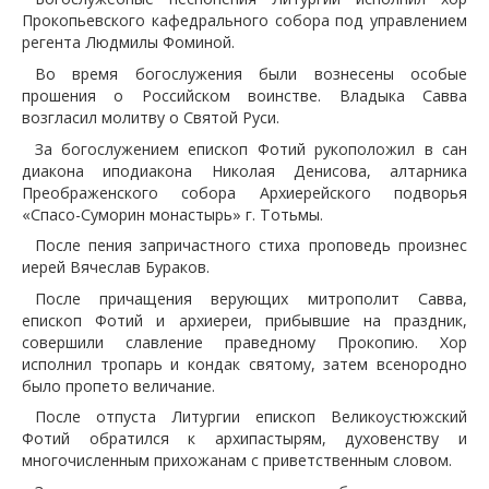
Прокопьевского кафедрального собора под управлением
регента Людмилы Фоминой.
Во время богослужения были вознесены особые
прошения о Российском воинстве. Владыка Савва
возгласил молитву о Святой Руси.
За богослужением епископ Фотий рукоположил в сан
диакона иподиакона Николая Денисова, алтарника
Преображенского собора Архиерейского подворья
«Спасо-Суморин монастырь» г. Тотьмы.
После пения запричастного стиха проповедь произнес
иерей Вячеслав Бураков.
После причащения верующих митрополит Савва,
епископ Фотий и архиереи, прибывшие на праздник,
совершили славление праведному Прокопию. Хор
исполнил тропарь и кондак святому, затем всенородно
было пропето величание.
После отпуста Литургии епископ Великоустюжский
Фотий обратился к архипастырям, духовенству и
многочисленным прихожанам с приветственным словом.