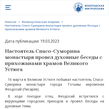
Открыть меню
Новости
>
Великоустюжская епархия
>
Настоятель Спасо-Суморина монастыря провел духовные беседы с
прихожанами храмов Великого Устюга
Дата публикации: 19.03.2023
Настоятель Спасо-Суморина
монастыря провел духовные беседы с
прихожанами храмов Великого
Устюга
16 марта в Великом Устюге побывал настоятель Спасо-
Суморина монастыря города Тотьмы иеромонах
Феодосий (Писарев).
В ходе поездки отец Феодосий встретился с
верующими городских приходов и провел беседы на
духовные темы.