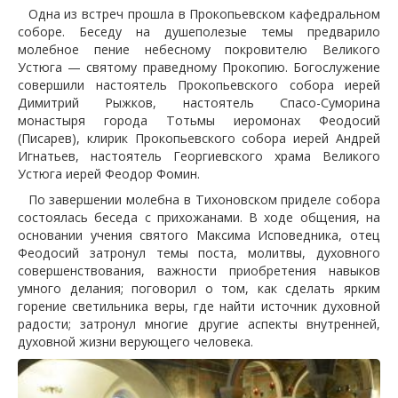
Одна из встреч прошла в Прокопьевском кафедральном
соборе. Беседу на душеполезые темы предварило
молебное пение небесному покровителю Великого
Устюга — святому праведному Прокопию. Богослужение
совершили настоятель Прокопьевского собора иерей
Димитрий Рыжков, настоятель Спасо-Суморина
монастыря города Тотьмы иеромонах Феодосий
(Писарев), клирик Прокопьевского собора иерей Андрей
Игнатьев, настоятель Георгиевского храма Великого
Устюга иерей Феодор Фомин.
По завершении молебна в Тихоновском приделе собора
состоялась беседа с прихожанами. В ходе общения, на
основании учения святого Максима Исповедника, отец
Феодосий затронул темы поста, молитвы, духовного
совершенствования, важности приобретения навыков
умного делания; поговорил о том, как сделать ярким
горение светильника веры, где найти источник духовной
радости; затронул многие другие аспекты внутренней,
духовной жизни верующего человека.