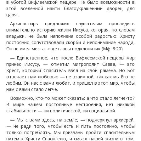
в убогой Вифлеемской пещере. Не было возможности в
этой вселенной найти благоукрашенный дворец для
царя…
Архипастырь предложил слушателям проследить
внимательно историю жизни Иисуса, которая, по словам
владыки, не была наполнена особой радостью: Христу
постоянно сопутствовали скорби и непонимание народа,
Он не имел места, «где главы подклонити» (Мф. 8:20).
— Единственное, что после Вифлеемской пещеры мир
принёс Иисусу, — отметил митрополит Савва, — это
Крест, который Спаситель взял на свои рамена. Но Бог
отвечает нам любовью — не взаимной, так как мы Его не
любим. Он нас с вами любит, и пришел в этот мир, чтобы
нам с вами стало легче.
Возможно, кто-то может сказать: а что стало легче-то?
В мире нашем постоянные нестроения, нет никакой
стабильности — ни политической, ни социальной.
— Мы с вами здесь, на земле, — подчеркнул архиерей,
— не ради того, чтобы есть и пить постоянно, чтобы
только потреблять. Мы призваны пройти спасительным
путем к Христу Спасителю, и смысл нашей жизни в том,