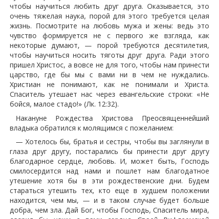
чтобы научиться любить друг друга. Оказывается, это
очень тяжелая наука, порой для этого требуется целая
жизнь. Посмотрите на любовь мужа и жены: ведь это
чувство формируется не с первого же взгляда, как
некоторые думают, — порой требуются десятилетия,
чтобы научиться носить тяготы друг друга. Ради этого
пришел Христос, а вовсе не для того, чтобы нам принести
царство, где бы мы с вами ни в чем не нуждались.
Христиан не понимают, как не понимали и Христа.
Спаситель утешает нас через евангельские строки: «Не
бойся, малое стадо!» (Лк. 12:32).
Накануне Рождества Христова Преосвященнейший
владыка обратился к молящимся с пожеланием:
— Хотелось бы, братья и сестры, чтобы вы заглянули в
глаза друг другу, постарались бы принести друг другу
благодарное сердце, любовь. И, может быть, Господь
смилосердится над нами и пошлет нам благодатное
утешение хотя бы в эти рождественские дни. Будем
стараться утешить тех, кто еще в худшем положении
находится, чем мы, — и в таком случае будет больше
добра, чем зла. Дай Бог, чтобы Господь, Спаситель мира,