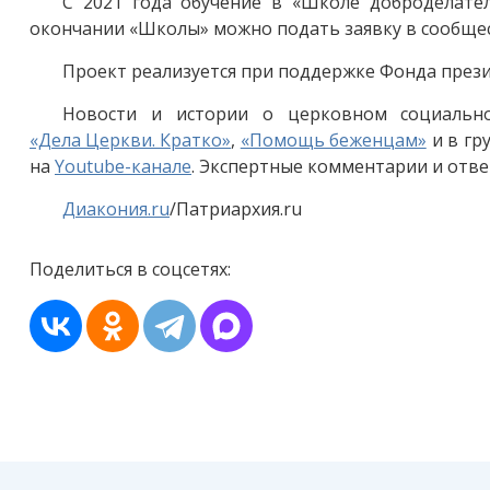
С 2021 года обучение в «Школе доброделател
окончании «Школы» можно подать заявку в сообщес
Проект реализуется при поддержке Фонда прези
Новости и истории о церковном социальн
«Дела Церкви. Кратко»
,
«Помощь беженцам»
и в гр
на
Youtube-канале
. Экспертные комментарии и отве
Диакония.ru
/Патриархия.ru
Поделиться в соцсетях: