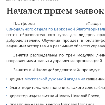
Начался прием заявок
Платформа «Фа
Синодального отдела по церковной благотворител
поток образовательного курса для лидеров пр
доброделателей». Обучение пройдет в онлайн-ф
ведущими экспертами в различных областях управле
Занятия распределены по трем модулям: лич
направлениями, навыки управления организацией.
Занятия в «Школе доброделателей» проведут:
доцент
Московской духовной академии
священник
благотворитель, член попечительского совета бл
директор издательства «Никея» Николай Бреев,
предприниматель, ментор Николай Портнов;