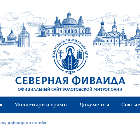
Северная Фиваида
Официальный сайт Вологодской митрополии
я
Монастыри и храмы
Документы
Святые
колу доброделателей»