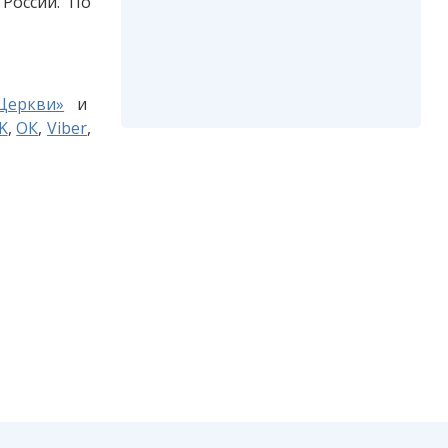
России. По
 Церкви»
и
K
,
ОК
,
Viber
,