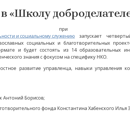
 в «Школу доброделател
вор» при подде
ьности и социальному служению
запускает четверты
авославных социальных и благотворительных проек
ормате и будет состоять из 14 образовательных ин
нческого знания с фокусом на специфику НКО.
ностное развитие управленца, навыки управления к
 Антоний Борисов;
аготворительного фонда Константина Хабенского Илья 