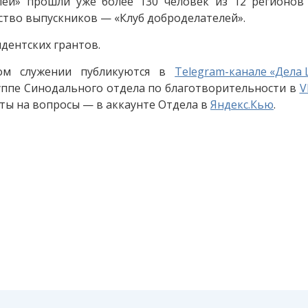
ей» прошли уже более 130 человек из 12 регионов 
тво выпускников — «Клуб доброделателей».
дентских грантов.
ом служении публикуются в
Telegram-канале «Дела
уппе Синодального отдела по благотворительности в
V
ты на вопросы — в аккаунте Отдела в
Яндекс.Кью
.