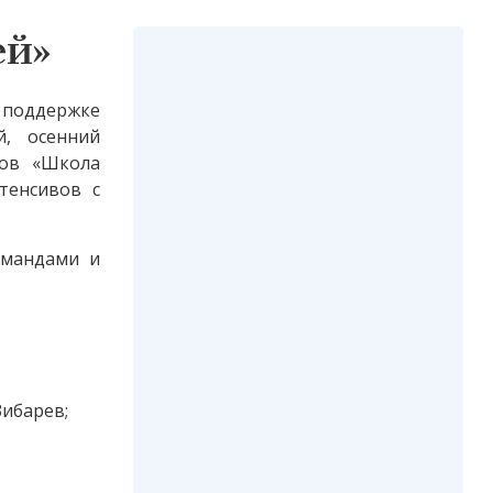
ей»
ржке
й, осенний
тов «Школа
тенсивов с
омандами и
Зибарев;