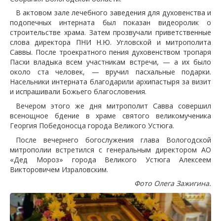
В актовом зале лечебного заведения для духовенства и
подопечных интерната был показан видеоролик о
строительстве храма. Затем прозвучали приветственные
слова директора ПНИ Н.Ю. Угловской и митрополита
Саввы. После троекратного пения духовенством тропаря
Пасхи владыка всем участникам встречи, — а их было
около ста человек, — вручил пасхальные подарки.
Насельники интерната благодарили архипастыря за визит
и испрашивали Божьего благословения.
Вечером этого же дня митрополит Савва совершил
всенощное бдение в храме святого великомученика
Георгия Победоносца города Великого Устюга.
После вечернего богослужения глава Вологодской
митрополии встретился с генеральным директором АО
«Дед Мороз» города Великого Устюга Алексеем
Викторовичем Израловским.
Фото Олега Зажигина.