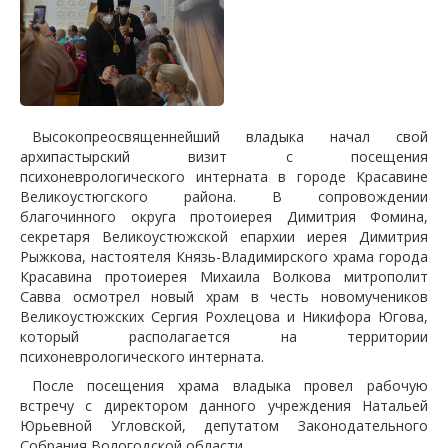
Высокопреосвященнейший владыка начал свой
архипастырский визит с посещения
психоневрологического интерната в городе Красавине
Великоустюгского района. В сопровождении
благочинного округа протоиерея Димитрия Фомина,
секретаря Великоустюжской епархии иерея Димитрия
Рыжкова, настоятеля Князь-Владимирского храма города
Красавина протоиерея Михаила Волкова митрополит
Савва осмотрел новый храм в честь новомучеников
Великоустюжских Сергия Рохлецова и Никифора Югова,
который располагается на территории
психоневрологического интерната.
После посещения храма владыка провел рабочую
встречу с директором данного учреждения Натальей
Юрьевной Угловской, депутатом Законодательного
Собрания Вологодской области.