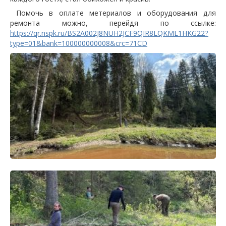
Помочь в оплате метериалов и оборудования для
ремонта можно, перейдя по ссылке:
https://qr.nspk.ru/BS2A002J8NUH2JCF9QIR8LQKML1HKG22?
type=01&bank=100000000008&crc=71CD