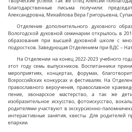
творческие успехи. Так же отец Алексий поблаго
Благодарственные письма получили: председ
Александровна, Михайлова Вера Григорьевна, Супа
Отделение дополнительного духовного обра
Вологодской духовной семинарии открылось в 201
образования при высшей духовной школе с мно
подростков. Заведующая Отделением при ВДС – На
На Отделении на конец 2022-2023 учебного года
этот году семь выпускников. Воспитанники прини
мероприятиях, концертах, форумах, благотвор
Всероссийских конкурсах и фестивалях. На Отдел
православного вероучения, православное краевед
пение, звонарское мастерство, а так же де
изобразительное искусство, фотоискусство, вокал
родителями участвуют в экскурсионно-паломничеки
интерактивные занятия, квесты. Для родителей п
епархии.