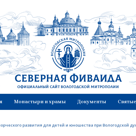
Северная Фиваида
Официальный сайт Вологодской митрополии
я
Монастыри и храмы
Документы
Святые
орческого развития для детей и юношества при Вологодской ду