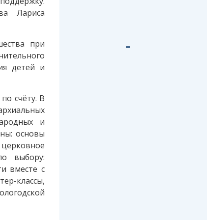
 поддержку.
ова Лариса
шества при
лнительного
ия детей и
по счёту. В
архиальных
народных и
ны: основы
, церковное
по выбору:
ти вместе с
тер-классы,
ологодской