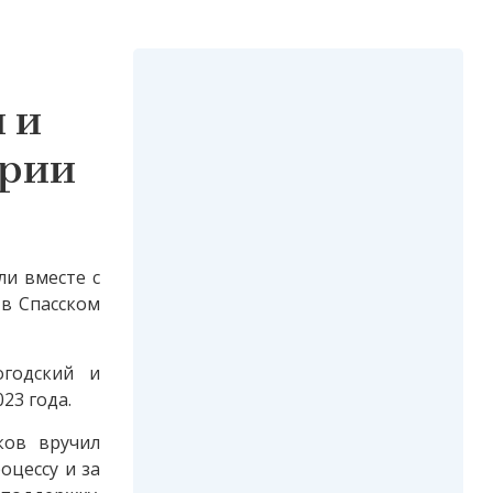
 и
арии
ли вместе с
 в Спасском
огодский и
23 года.
ков вручил
оцессу и за