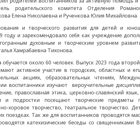
дарил родителей воспитанников за активную помощь и
атель родительского комитета Отделения Роман
кова Елена Николаевна и Рученкова Юлия Михайловна.
зования и творческого развития для детей и юно
9 году и зарекомендовало себя как учреждение допо
гогранным духовным и творческим уровнем развит
талья Хамрабаевна Тихонова.
 обучается около 60 человек. Выпуск 2023 года второй 
мают активное участие в городских, областных и еп
ительных акциях, образовательных чтениях, Между
ении воспитанники изучают вероучительные дисципли
ение, православная этика, церковно-славянский язык
ти и подростки посещают творческие предметы 
ьно-хоровое творчество, театральное творчество. Де
х поездках. Так же для воспитанников проводятся мас
роводятся катехизические беседы со священниками В